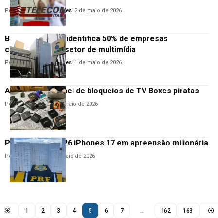
Por
Goodanderson Gomes
12 de maio de 2026
Batida da Anatel identifica 50% de empresas
clandestinas no setor de multimídia
Por
Goodanderson Gomes
11 de maio de 2026
Anatel lança painel de bloqueios de TV Boxes piratas
Por
Cristino Melo
11 de maio de 2026
PRF apreende 426 iPhones 17 em apreensão milionária
Por
Cristino Melo
8 de maio de 2026
1
2
3
4
5
6
7
…
162
163