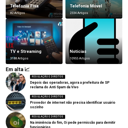
Telefonia Fixa
Telefonia Móvel
82 Artigos
2334 Artigos
TV e Streaming
Notícias
3188 Artigos
10955 Artigos
Em alta 📈
REGULAÇÃO E DIREITOS
Depois das operadoras, agora a prefeitura de SP
reclama do Anti Spam da Vivo
REGULAÇÃO E DIREITOS
Provedor de internet não precisa identificar usuário
sozinho
REGULAÇÃO E DIREITOS
Na iminência do fim, Oi pede permissão para demitir
funcionários