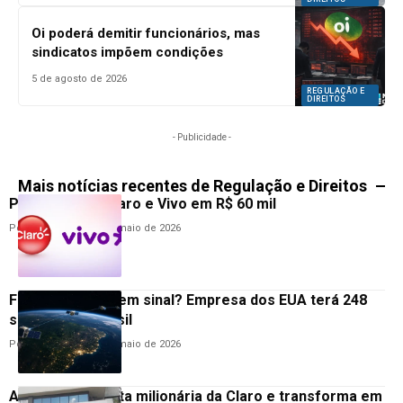
Oi poderá demitir funcionários, mas
sindicatos impõem condições
5 de agosto de 2026
REGULAÇÃO E
DIREITOS
- Publicidade -
Mais notícias recentes de Regulação e Direitos
Procon multa Claro e Vivo em R$ 60 mil
Por
Cristino Melo
20 de maio de 2026
Fim das zonas sem sinal? Empresa dos EUA terá 248
satélites no Brasil
Por
Cristino Melo
19 de maio de 2026
Anatel pega multa milionária da Claro e transforma em