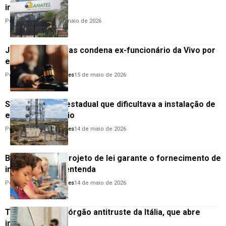
internet
Por
Cristino Melo
18 de maio de 2026
Justiça de Alagoas condena ex-funcionário da Vivo por
estelionato
Por
Goodanderson Gomes
15 de maio de 2026
STF derruba lei estadual que dificultava a instalação de
estações de rádio
Por
Goodanderson Gomes
14 de maio de 2026
Bolsa telecom: projeto de lei garante o fornecimento de
internet grátis; entenda
Por
Goodanderson Gomes
14 de maio de 2026
TIM vira alvo de órgão antitruste da Itália, que abre
investigação