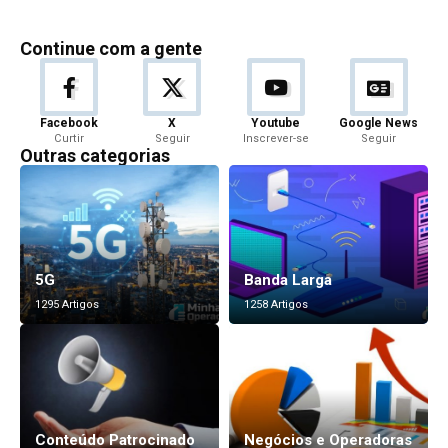
Continue com a gente
Facebook
X
Youtube
Google News
Curtir
Seguir
Inscrever-se
Seguir
Outras categorias
5G
Banda Larga
1295 Artigos
1258 Artigos
Conteúdo Patrocinado
Negócios e Operadoras