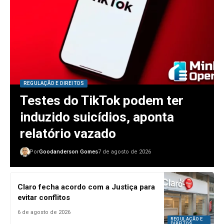
REGULAÇÃO E DIREITOS
Testes do TikTok podem ter
induzido suicídios, aponta
relatório vazado
Por
Goodanderson Gomes
7 de agosto de 2026
Claro fecha acordo com a Justiça para
evitar conflitos
6 de agosto de 2026
REGULAÇÃO E
DIREITOS