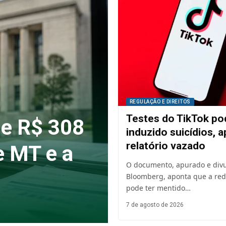
REGULAÇÃO E DIREITOS
Testes do TikTok po
de R$ 308
induzido suicídios, 
relatório vazado
e MT e a
O documento, apurado e divu
Bloomberg, aponta que a rede
pode ter mentido…
7 de agosto de 2026