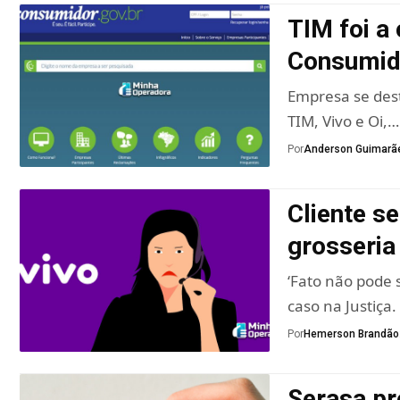
TIM foi a
Consumid
Empresa se dest
TIM, Vivo e Oi,…
Por
Anderson Guimarã
Cliente s
grosseria
‘Fato não pode 
caso na Justiça.
Por
Hemerson Brandão
Serasa p