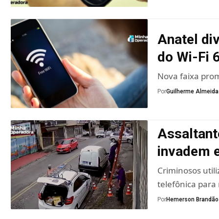
Anatel di
do Wi-Fi 
Nova faixa prom
Por
Guilherme Almeida
Assaltant
invadem 
Criminosos util
telefônica para
Por
Hemerson Brandão