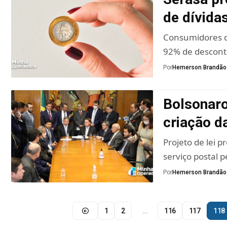
de dívida
Consumidores de
92% de descont
Por
Hemerson Brandão
Bolsonaro
criação 
Projeto de lei p
serviço postal 
Por
Hemerson Brandão
1
2
…
116
117
118