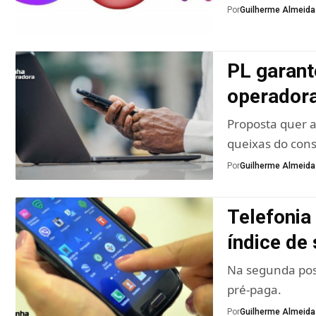
Por
Guilherme Almeida
PL garant
operadora
Proposta quer 
queixas do con
Por
Guilherme Almeida
Telefonia
índice de
Na segunda pos
pré-paga.
Por
Guilherme Almeida