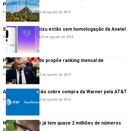
Paulo
Por
Hemerson Brandão
26 de agosto de 2019
Smartphones Meizu estão sem homologação da Anatel
Por
Anderson Guimarães
23 de agosto de 2019
Projeto no Senado propõe ranking mensal de
operadoras
Por
Hemerson Brandão
23 de agosto de 2019
Anatel adia decisão sobre compra da Warner pela AT&T
Por
Hemerson Brandão
23 de agosto de 2019
Não Me Perturbe já tem quase 2 milhões de números
cadastrados