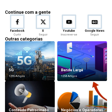
Continue com a gente
Facebook
X
Youtube
Google News
Curtir
Seguir
Inscrever-se
Seguir
Outras categorias
5G
Banda Larga
1295 Artigos
1258 Artigos
Conteúdo Patrocinado
Negócios e Operadoras