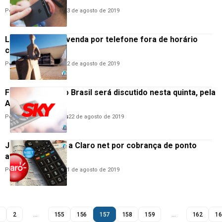
Por
Hemerson Brandão
23 de agosto de 2019
Lei pode proibir venda por telefone fora de horário
comercial
Por
Hemerson Brandão
22 de agosto de 2019
Futuro da SKY no Brasil será discutido nesta quinta, pela
Anatel
Por
Anderson Guimarães
22 de agosto de 2019
Justiça condena a Claro net por cobrança de ponto
adicional
Por
Hemerson Brandão
21 de agosto de 2019
1
2
…
155
156
157
158
159
…
162
16