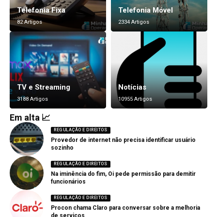
Telefonia Fixa
Telefonia Móvel
82 Artigos
2334 Artigos
TV e Streaming
Notícias
3188 Artigos
10955 Artigos
Em alta 📈
REGULAÇÃO E DIREITOS
Provedor de internet não precisa identificar usuário
sozinho
REGULAÇÃO E DIREITOS
Na iminência do fim, Oi pede permissão para demitir
funcionários
REGULAÇÃO E DIREITOS
Procon chama Claro para conversar sobre a melhoria
de serviços