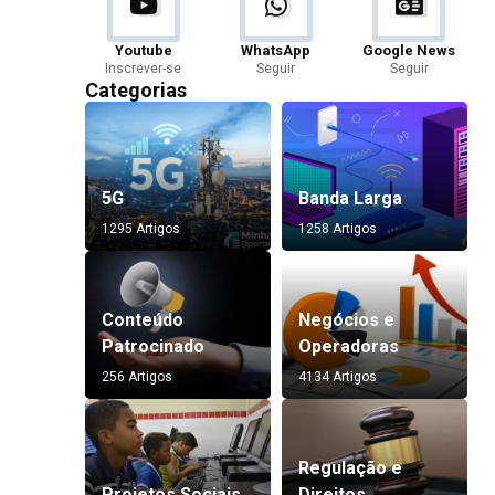
Youtube
WhatsApp
Google News
Inscrever-se
Seguir
Seguir
Categorias
5G
Banda Larga
1295 Artigos
1258 Artigos
Conteúdo
Negócios e
Patrocinado
Operadoras
256 Artigos
4134 Artigos
Regulação e
Projetos Sociais
Direitos