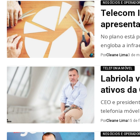
NEGÓCIOS E OPERADO
Telecom I
apresenta
No plano está p
engloba a infra
Por
Cleane Lima
3 de m
TELEFONIA MÓVEL
Labriola 
ativos da
CEO e president
telefonia móve
Por
Cleane Lima
15 de 
NEGÓCIOS E OPERADO