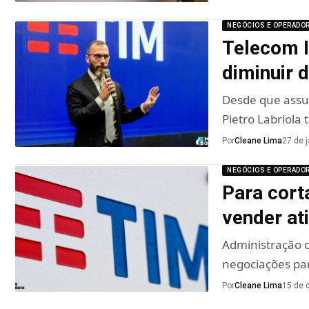
NEGÓCIOS E OPERADO
Telecom I
diminuir 
Desde que assu
Pietro Labriola
Por
Cleane Lima
27 de 
NEGÓCIOS E OPERADO
Para corta
vender at
Administração d
negociações par
Por
Cleane Lima
15 de 