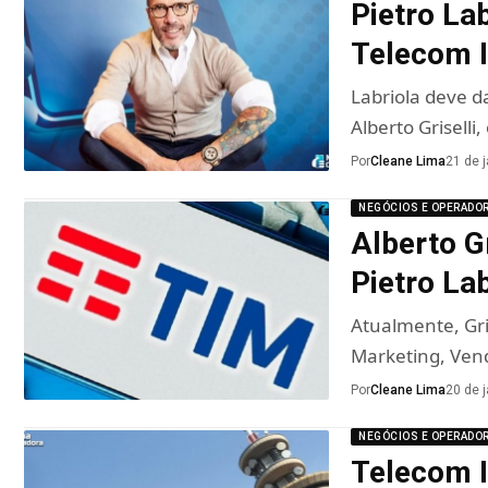
Pietro La
Telecom I
Labriola deve d
Alberto Griselli
Por
Cleane Lima
21 de 
NEGÓCIOS E OPERADO
Alberto G
Pietro Lab
Atualmente, Gri
Marketing, Ven
Por
Cleane Lima
20 de 
NEGÓCIOS E OPERADO
Telecom I