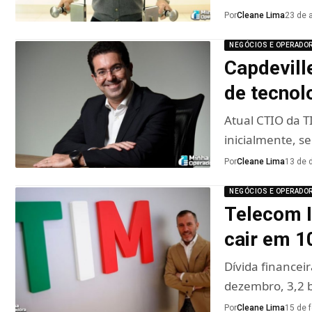
Por
Cleane Lima
23 de a
NEGÓCIOS E OPERADO
Capdevill
de tecnolo
Atual CTIO da T
inicialmente, s
Por
Cleane Lima
13 de 
NEGÓCIOS E OPERADO
Telecom I
cair em 
Dívida financei
dezembro, 3,2 
Por
Cleane Lima
15 de 