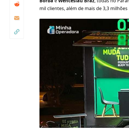
Borba
e
Wenceslau Braz
, todas no Para
mil clientes, além de mais de 3,3 milhões