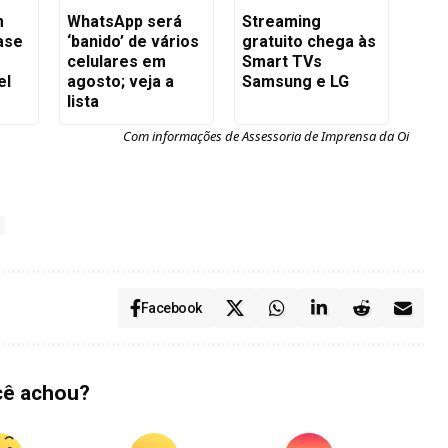
m
WhatsApp será
Streaming
ase
‘banido’ de vários
gratuito chega às
celulares em
Smart TVs
el
agosto; veja a
Samsung e LG
lista
Com informações de Assessoria de Imprensa da Oi
Facebook
cê achou?