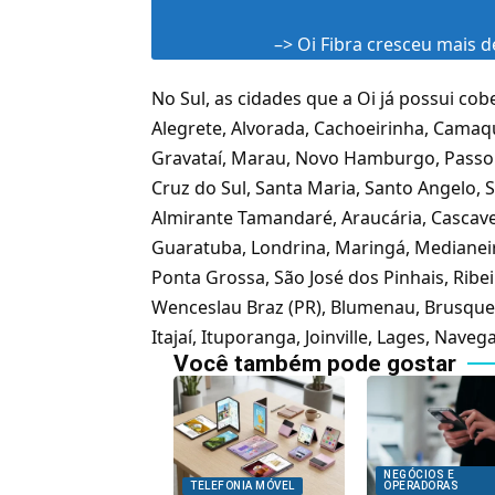
–>
Oi Fibra cresceu mais 
No Sul, as cidades que a Oi já possui co
Alegrete, Alvorada, Cachoeirinha, Camaqu
Gravataí, Marau, Novo Hamburgo, Passo F
Cruz do Sul, Santa Maria, Santo Angelo, 
Almirante Tamandaré, Araucária, Cascavel
Guaratuba, Londrina, Maringá, Medianeir
Ponta Grossa, São José dos Pinhais, Ribe
Wenceslau Braz (PR), Blumenau, Brusque,
Itajaí, Ituporanga, Joinville, Lages, Naveg
Você também pode gostar
NEGÓCIOS E
TELEFONIA MÓVEL
OPERADORAS