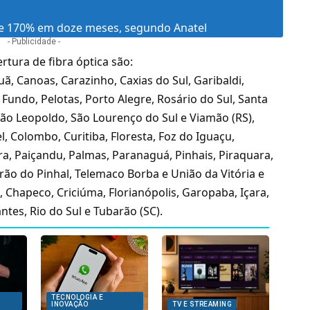
de 170% em doze meses, segundo Anatel
- Publicidade -
bertura de
fibra óptica
são:
ã, Canoas, Carazinho, Caxias do Sul, Garibaldi,
undo, Pelotas, Porto Alegre, Rosário do Sul, Santa
São Leopoldo, São Lourenço do Sul e Viamão (RS),
, Colombo, Curitiba, Floresta, Foz do Iguaçu,
a, Paiçandu, Palmas, Paranaguá, Pinhais, Piraquara,
irão do Pinhal, Telemaco Borba e União da Vitória e
 Chapeco, Criciúma, Florianópolis, Garopaba, Içara,
antes, Rio do Sul e Tubarão (SC).
TECNOLOGIA E
INOVAÇÃO
TV E STREAMING