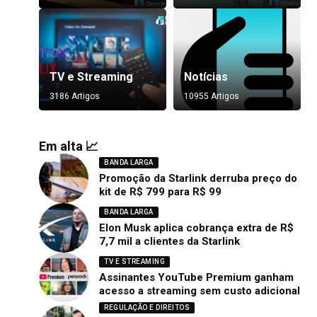
TV e Streaming
Notícias
3186 Artigos
10955 Artigos
Em alta 📈
BANDA LARGA
Promoção da Starlink derruba preço do
kit de R$ 799 para R$ 99
BANDA LARGA
Elon Musk aplica cobrança extra de R$
7,7 mil a clientes da Starlink
TV E STREAMING
Assinantes YouTube Premium ganham
acesso a streaming sem custo adicional
REGULAÇÃO E DIREITOS