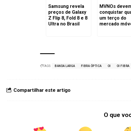
Samsung revela
MVNOs deve
preços de Galaxy
conquistar qu
Z Flip 8, Fold 8 e 8
um terço do
Ultra no Brasil
mercado móv
TAGS:
BANDA LARGA
FIBRA ÓPTICA
OI
OI FIBRA
Compartilhar este artigo
O que vo