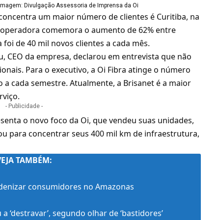
Imagem: Divulgação Assessoria de Imprensa da Oi
concentra um maior número de clientes é Curitiba, na
 a operadora comemora o aumento de 62% entre
a foi de 40 mil novos clientes a cada mês.
u
, CEO da empresa, declarou em entrevista que não
onais. Para o executivo, a Oi Fibra atinge o número
do a cada semestre. Atualmente, a
Brisanet
é a maior
rviço.
- Publicidade -
esenta o novo foco da Oi, que vendeu suas unidades,
u para concentrar seus 400 mil km de infraestrutura,
VEJA TAMBÉM:
ndenizar consumidores no Amazonas
 ‘destravar’, segundo olhar de ‘bastidores’