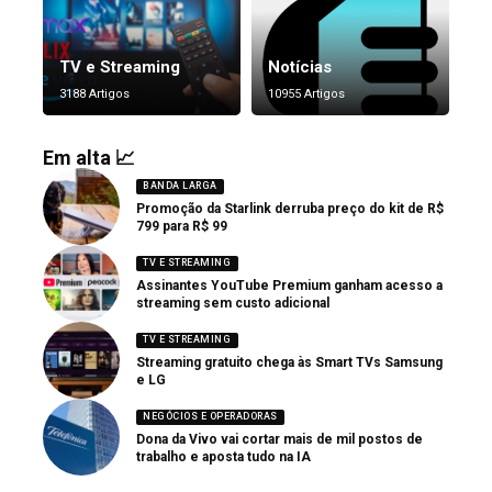
TV e Streaming
Notícias
3188 Artigos
10955 Artigos
Em alta 📈
BANDA LARGA
Promoção da Starlink derruba preço do kit de R$
799 para R$ 99
TV E STREAMING
Assinantes YouTube Premium ganham acesso a
streaming sem custo adicional
TV E STREAMING
Streaming gratuito chega às Smart TVs Samsung
e LG
NEGÓCIOS E OPERADORAS
Dona da Vivo vai cortar mais de mil postos de
trabalho e aposta tudo na IA