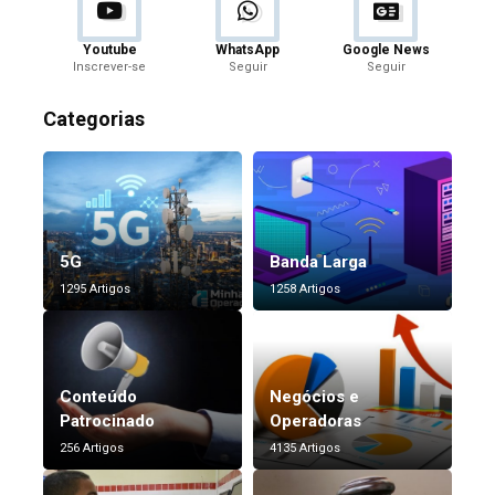
Youtube
WhatsApp
Google News
Inscrever-se
Seguir
Seguir
Categorias
5G
Banda Larga
1295 Artigos
1258 Artigos
Conteúdo
Negócios e
Patrocinado
Operadoras
256 Artigos
4135 Artigos