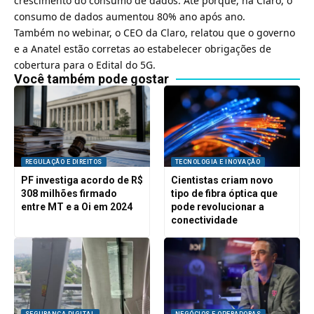
crescimento do consumo de dados. Até porque, na Claro, o
consumo de dados aumentou 80% ano após ano.
Também no webinar, o CEO da Claro, relatou que o governo
e a
Anatel
estão corretas ao estabelecer obrigações de
cobertura para o
Edital do 5G
.
Você também pode gostar
REGULAÇÃO E DIREITOS
TECNOLOGIA E INOVAÇÃO
PF investiga acordo de R$
Cientistas criam novo
308 milhões firmado
tipo de fibra óptica que
entre MT e a Oi em 2024
pode revolucionar a
conectividade
SEGURANÇA DIGITAL
NEGÓCIOS E OPERADORAS