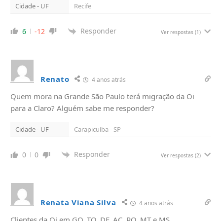
Cidade - UF
Recife
Responder
6
-12
Ver respostas
(1)
Renato
4 anos atrás
Quem mora na Grande São Paulo terá migração da Oi
para a Claro? Alguém sabe me responder?
Cidade - UF
Carapicuíba - SP
Responder
0
0
Ver respostas
(2)
Renata Viana Silva
4 anos atrás
Clientes da Oi em GO, TO, DF, AC, RO, MT e MS