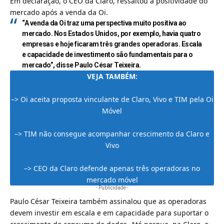
Em declaração, o CEO da Claro, ressaltou a positividade do
mercado após a venda da Oi.
“A venda da Oi traz uma perspectiva muito positiva ao
mercado. Nos Estados Unidos, por exemplo, havia quatro
empresas e hoje ficaram três grandes operadoras. Escala
e capacidade de investimento são fundamentais para o
mercado”, disse Paulo César Teixeira.
VEJA TAMBÉM:
–>
Oi aceita proposta vinculante de Claro, Vivo e TIM pela Oi
Móvel
–>
TIM não consegue acompanhar crescimento da Claro e
Vivo
–>
CEO da Claro defende apenas três operadoras no
mercado móvel
- Publicidade -
Paulo César Teixeira também assinalou que as operadoras
devem investir em escala e em capacidade para suportar o