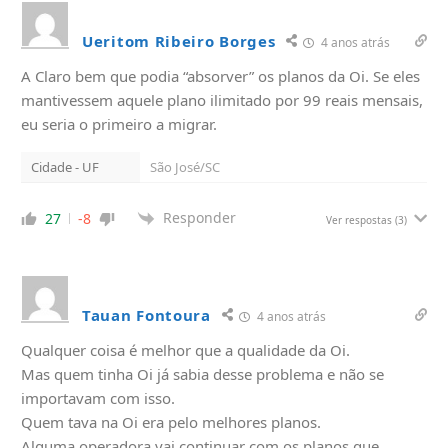
Ueritom Ribeiro Borges
4 anos atrás
A Claro bem que podia “absorver” os planos da Oi. Se eles
mantivessem aquele plano ilimitado por 99 reais mensais,
eu seria o primeiro a migrar.
Cidade - UF
São José/SC
Responder
27
-8
Ver respostas
(3)
Tauan Fontoura
4 anos atrás
Qualquer coisa é melhor que a qualidade da Oi.
Mas quem tinha Oi já sabia desse problema e não se
importavam com isso.
Quem tava na Oi era pelo melhores planos.
Alguma operadora vai continuar com os planos que