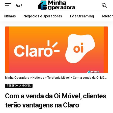
Aa
Últimas
Negócios e Operadoras
TV e Streaming
Telefo
Minha Operadora
>
Notícias
>
Telefonia Móvel
>
Com a venda da Oi Móvel, clientes terão vantagens na Claro
TELEFONIA MÓVEL
Com a venda da Oi Móvel, clientes
terão vantagens na Claro