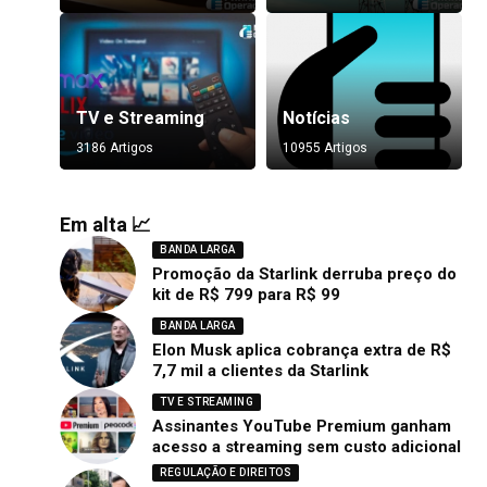
TV e Streaming
Notícias
3186 Artigos
10955 Artigos
Em alta 📈
BANDA LARGA
Promoção da Starlink derruba preço do
kit de R$ 799 para R$ 99
BANDA LARGA
Elon Musk aplica cobrança extra de R$
7,7 mil a clientes da Starlink
TV E STREAMING
Assinantes YouTube Premium ganham
acesso a streaming sem custo adicional
REGULAÇÃO E DIREITOS