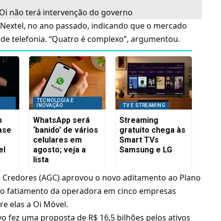
 Oi não terá intervenção do governo
 Nextel
, no ano passado, indicando que o mercado
de telefonia. “Quatro é complexo”, argumentou.
TECNOLOGIA E
INOVAÇÃO
TV E STREAMING
m
WhatsApp será
Streaming
ase
‘banido’ de vários
gratuito chega às
celulares em
Smart TVs
el
agosto; veja a
Samsung e LG
lista
e Credores (AGC) aprovou o novo aditamento ao Plano
ê o fatiamento da operadora em cinco empresas
e elas a Oi Móvel.
o fez uma proposta de R$ 16,5 bilhões pelos ativos