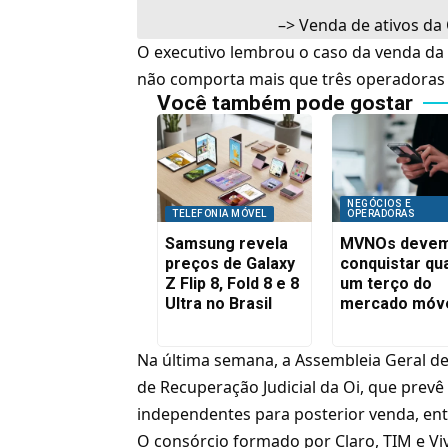
–>
Venda de ativos da
O executivo lembrou o caso da
venda da
não comporta mais que três operadoras 
Você também pode gostar
NEGÓCIOS E
TELEFONIA MÓVEL
OPERADORAS
Samsung revela
MVNOs deve
preços de Galaxy
conquistar qu
Z Flip 8, Fold 8 e 8
um terço do
Ultra no Brasil
mercado móv
Na última semana, a
Assembleia Geral d
de Recuperação Judicial da Oi
, que prev
independentes para posterior venda, entr
O consórcio formado por Claro, TIM e Viv