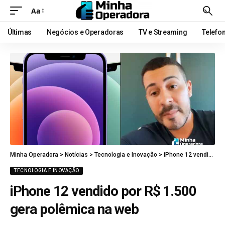
Aa
Últimas
Negócios e Operadoras
TV e Streaming
Telefo
Minha Operadora
>
Notícias
>
Tecnologia e Inovação
>
iPhone 12 vendido por R$ 1.500 gera polêmica na web
TECNOLOGIA E INOVAÇÃO
iPhone 12 vendido por R$ 1.500
gera polêmica na web