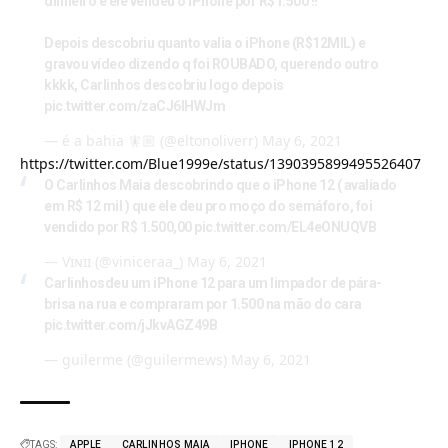
dinheiro e ele vendeu o iPhone por R$1.500 !!
Depois descobriu quanto valia o iPhone (R$12MIL) e
gravou vídeo dizendo q foi ROUBADO, querendo outro
kkkk, Carlinhos descobriu logo depois
pic.twitter.com/zaCJ6lHWJm
— é a bahia 🧚🏼 (@eltonoliverr)
May 6, 2021
https://twitter.com/Blue1999e/status/1390395899495526407
O Carlinhos Maia descobrindo que o iPhone 12 ( avaliado
em R$ 12 mil ) que ele deu pro moço do semáforo, foi
vendido por R$ 1.500,00
pic.twitter.com/EL4eONUQVB
— Vɪɴɪɪ (@viniceraa_)
May 6, 2021
Carlinhosdeu um iPhone 12 para um limpador de pára-
brisa na rua e compraram por 1.500 na mão do cara
pic.twitter.com/jJkvAGZ49B
— guilerme (@guilermews)
May 6, 2021
TAGS:
APPLE
CARLINHOS MAIA
IPHONE
IPHONE 12