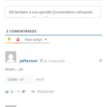
2
COMENTÁRIOS
Mais antigo
Jefferson
5 anos atrás
Aham… çei
Cidade - UF
Recife
Responder
3
-1