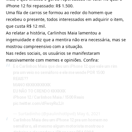
iPhone 12 foi repassado: R$ 1.500.
Uma fila de carros se formou ao redor do homem que
recebeu o presente, todos interessados em adquirir o item,
que custa R$ 12 mil.
Ao relatar a história, Carlinhos Maia lamentou a
ingenuidade e diz que a mentira não era necessária, mas se
mostrou compreensivo com a situação.
Nas redes sociais, os usuários se manifestaram
massivamente com memes e opiniões. Confira:
E o Carlinhos Maia que deu um iPhone 12 que vale um rim
pra um veio no semáforo e ele me vende POR 1500
REAIS??
MANO KKKKKKKKKK
EU NÃO TO CRENDO KKKKKK
iPhone 12 / Carlinhos Maia / 1500 Reais
pic.twitter.com/dFwsyRu2Jr
— Surtadinho (@paulinhottpvd)
May 6, 2021
Carlinhos Maia deu um iPhone 12 pra um homem no
semáforo, ali mesmo algum motorista mostrou o