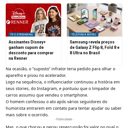
TV E STREAMING
TELEFONIA MÓVEL
Assinantes Disney+
Samsung revela preços
ganham cupom de
de Galaxy Z Flip 8, Fold 8 e
desconto para comprar
8 Ultra no Brasil
na Renner
Na ocasião, o “suposto” infrator teria pedido para olhar o
aparelho e pisou no acelerador.
Logo na sequência, o influenciador continuou a história em
seus stories, do Instagram, e pontuou que o limpador de
carros assumiu que vendeu o smartphone.
O homem confessou o ato após vários seguidores do
humorista entrarem em contato para tentar ajudar ou saber
mais sobre o ocorrido.
- Publicidade -
Mas, o que chocou e gerou repercussão foi valor no qual o