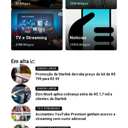
82 Artigos
2334 Artigos
TV e Streaming
Notícias
3188 Artigos
10955 Artigos
Em alta 📈
BANDA LARGA
Promoção da Starlink derruba preço do kit de R$
799 para R$ 99
BANDA LARGA
Elon Musk aplica cobrança extra de R$ 7,7 mil a
clientes da Starlink
TV E STREAMING
Assinantes YouTube Premium ganham acesso a
streaming sem custo adicional