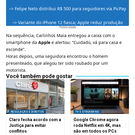
–>
Felipe Neto distribui R$ 500 para seguidores via PicPay
–>
Variante do iPhone 12 fiasca; Apple reduz produção
- Publicidade -
Na sequência, Carlinhos Maia entregou a caixa com o
smartphone da
Apple
e alertou: “Cuidado, vá para casa e
esconde”.
Horas depois, uma seguidora encontrou o homem
presenteado, que alegou ter sido roubado por um
motorista.
Você também pode gostar
REGULAÇÃO E DIREITOS
TV E STREAMING
Claro fecha acordo com a
Google Chrome agora
Justiça para evitar
roda Netflix em 4K, mas
conflitos
não em todos os PCs