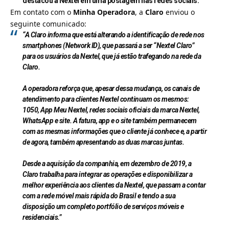
destacou a Nextel em uma postagem nas redes sociais
.
Em contato com o
Minha Operadora
, a
Claro
enviou o
seguinte comunicado:
“A Claro informa que está alterando a identificação de rede nos
smartphones (Network ID), que passará a ser “Nextel Claro”
para os usuários da Nextel, que já estão trafegando na rede da
Claro.
A operadora reforça que, apesar dessa mudança, os canais de
atendimento para clientes Nextel continuam os mesmos:
1050, App Meu Nextel, redes sociais oficiais da marca Nextel,
WhatsApp e site. A fatura, app e o site também permanecem
com as mesmas informações que o cliente já conhece e, a partir
de agora, também apresentando as duas marcas juntas.
Desde a aquisição da companhia, em dezembro de 2019, a
Claro trabalha para integrar as operações e disponibilizar a
melhor experiência aos clientes da Nextel, que passam a contar
com a rede móvel mais rápida do Brasil e tendo a sua
disposição um completo portfólio de serviços móveis e
residenciais.”