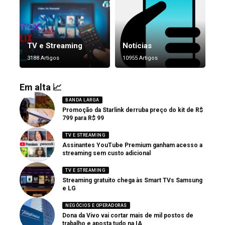
TV e Streaming
Notícias
3188 Artigos
10955 Artigos
Em alta 📈
BANDA LARGA
Promoção da Starlink derruba preço do kit de R$
799 para R$ 99
TV E STREAMING
Assinantes YouTube Premium ganham acesso a
streaming sem custo adicional
TV E STREAMING
Streaming gratuito chega às Smart TVs Samsung
e LG
NEGÓCIOS E OPERADORAS
Dona da Vivo vai cortar mais de mil postos de
trabalho e aposta tudo na IA