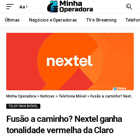
Aa
Últimas
Negócios e Operadoras
TV e Streaming
Telefo
Minha Operadora
>
Notícias
>
Telefonia Móvel
>
Fusão a caminho? Nextel ganha tonalidade vermelha da Claro
TELEFONIA MÓVEL
Fusão a caminho? Nextel ganha
tonalidade vermelha da Claro