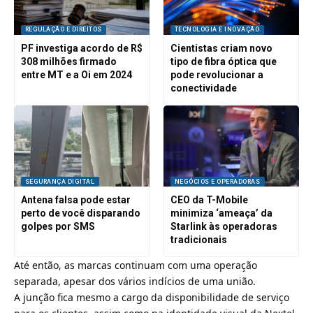
REGULAÇÃO E DIREITOS
TECNOLOGIA E INOVAÇÃO
PF investiga acordo de R$
Cientistas criam novo
308 milhões firmado
tipo de fibra óptica que
entre MT e a Oi em 2024
pode revolucionar a
conectividade
SEGURANÇA DIGITAL
NEGÓCIOS E OPERADORAS
Antena falsa pode estar
CEO da T-Mobile
perto de você disparando
minimiza ‘ameaça’ da
golpes por SMS
Starlink às operadoras
tradicionais
Até então, as marcas continuam com uma operação
separada, apesar dos vários indícios de uma união.
A junção fica mesmo a cargo da disponibilidade de serviço