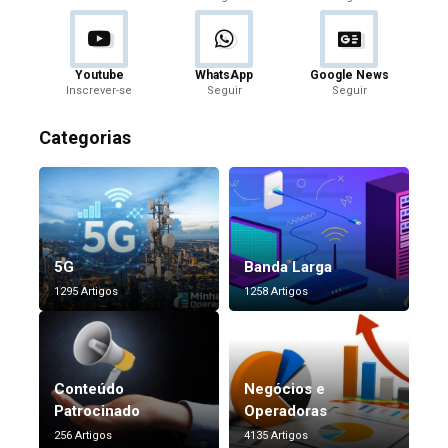
Youtube
WhatsApp
Google News
Inscrever-se
Seguir
Seguir
Categorias
5G
Banda Larga
1295 Artigos
1258 Artigos
Conteúdo
Negócios e
Patrocinado
Operadoras
256 Artigos
4135 Artigos