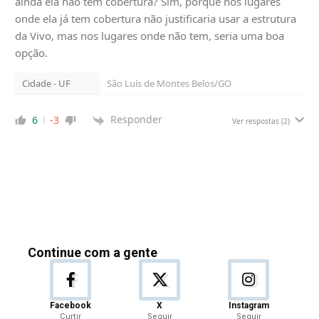
ainda ela não tem cobertura? Sim, porque nos lugares
onde ela já tem cobertura não justificaria usar a estrutura
da Vivo, mas nos lugares onde não tem, seria uma boa
opção.
Cidade - UF
São Luís de Montes Belos/GO
Responder
6
-3
Ver respostas
(2)
Continue com a gente
Facebook
X
Instagram
Curtir
Seguir
Seguir