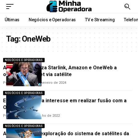
Últimas
Negócios e Operadoras
TV e Streaming
Telefo
Tag:
OneWeb
NEGÓCIOS E OPERADORAS
Argentina autoriza Starlink, Amazon e OneWeb a
oferecer internet via satélite
Por
Cleane Lima
27 de fevereiro de 2024
NEGÓCIOS E OPERADORAS
Eutelsat confirma interesse em realizar fusão com a
OneWeb
Por
Cleane Lima
26 de julho de 2022
NEGÓCIOS E OPERADORAS
Anatel autoriza exploração do sistema de satélites da