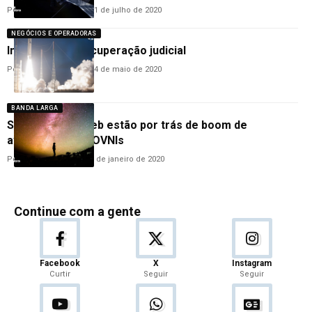
Por
Hemerson Brandão
31 de julho de 2020
NEGÓCIOS E OPERADORAS
Intelsat pede recuperação judicial
Por
Hemerson Brandão
14 de maio de 2020
BANDA LARGA
SpaceX e OneWeb estão por trás de boom de
avistamento de OVNIs
Por
Hemerson Brandão
6 de janeiro de 2020
Continue com a gente
Facebook
X
Instagram
Curtir
Seguir
Seguir