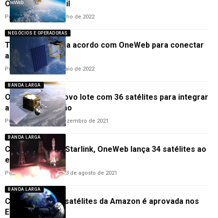
OneWeb no Brasil
Por
Cleane Lima
19 de julho de 2022
NEGÓCIOS E OPERADORAS
Telefônica assina acordo com OneWeb para conectar
antenas 4G e 5G
Por
Cleane Lima
14 de maio de 2022
BANDA LARGA
OneWeb lança novo lote com 36 satélites para integrar
a sua constelação
Por
Cleane Lima
28 de dezembro de 2021
BANDA LARGA
Concorrente da Starlink, OneWeb lança 34 satélites ao
espaço
Por
Hemerson Brandão
23 de agosto de 2021
BANDA LARGA
Constelação de satélites da Amazon é aprovada nos
EUA