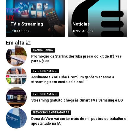
TV e Streaming
Notícias
3188 Artigos
10955 Artigos
Em alta 📈
BANDA LARGA
Promoção da Starlink derruba preço do kit de R$ 799
para R$ 99
TV E STREAMING
Assinantes YouTube Premium ganham acesso a
streaming sem custo adicional
TV E STREAMING
Streaming gratuito chega às Smart TVs Samsung e LG
NEGÓCIOS E OPERADORAS
Dona da Vivo vai cortar mais de mil postos de trabalho e
aposta tudo na IA