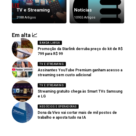
TV e Streaming
Notícias
3188 Artigos
10955 Artigos
Em alta 📈
BANDA LARGA
Promoção da Starlink derruba preço do kit de R$
799 para R$ 99
TV E STREAMING
Assinantes YouTube Premium ganham acesso a
streaming sem custo adicional
TV E STREAMING
Streaming gratuito chega às Smart TVs Samsung
e LG
NEGÓCIOS E OPERADORAS
Dona da Vivo vai cortar mais de mil postos de
trabalho e aposta tudo na IA