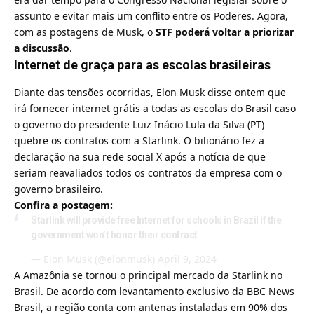
assunto e evitar mais um conflito entre os Poderes. Agora,
com as postagens de Musk, o
STF poderá voltar a priorizar
a discussão
.
Internet de graça para as escolas brasileiras
Diante das tensões ocorridas, Elon Musk disse ontem que
irá fornecer internet grátis a todas as escolas do Brasil caso
o governo do presidente Luiz Inácio Lula da Silva (PT)
quebre os contratos com a Starlink. O bilionário fez a
declaração na sua rede social X após a notícia de que
seriam reavaliados todos os contratos da empresa com o
governo brasileiro.
Confira a postagem:
Starlink will provide free Internet for schools in Brazil if the
government won’t honor their contract
— Elon Musk (@elonmusk)
April 9, 2024
A Amazônia se tornou o principal mercado da Starlink no
Brasil. De acordo com levantamento exclusivo da BBC News
Brasil, a região conta com antenas instaladas em 90% dos