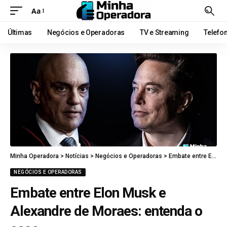
Aa
Últimas
Negócios e Operadoras
TV e Streaming
Telefo
Minha Operadora
>
Notícias
>
Negócios e Operadoras
>
Embate entre Elon Musk e Alexandre de Moraes: entenda o caso
NEGÓCIOS E OPERADORAS
Embate entre Elon Musk e
Alexandre de Moraes: entenda o