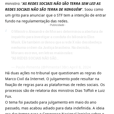
ministro: “
AS REDES SOCIAIS NÃO SÃO TERRA SEM LEI! AS
REDES SOCIAIS NÃO SÃO TERRA DE NINGUÉM
“. Soou como
um grito para anunciar que o STF tem a intenção de entrar
fundo na regulamentação das redes.
- Publicidade -
O Ministro Alexandre de Moraes determinou a abertura de
inquérito para investigar a conduta do bilionário Elon
Musk. Ele também ordenou que a rede X não desobedeça
nenhuma ordem da Justiça brasileira. Na decisão,
Moraes escreve, em letras maiúsculas:
"AS REDES SOCIAIS NÃO SÃO…
— Paulo Pimenta (@Pimenta13Br)
April 8, 2024
Há duas ações no tribunal que questionam as regras do
Marco Civil da Internet
. O julgamento pode resultar na
fixação de regras para as plataformas de redes sociais. Os
processos são de relatoria dos ministros Dias Toffoli e Luiz
Fux.
O tema foi pautado para julgamento em maio do ano
passado, mas acabou adiado para data indefinida. A ideia
era dar tempo para o Congresso Nacional legislar sobre o