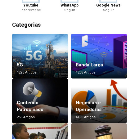
Youtube
WhatsApp
Google News
Inscrever-se
Seguir
Seguir
Categorias
5G
Banda Larga
1295 Artigos
1258 Artigos
Conteúdo
Negócios e
Patrocinado
Operadoras
256 Artigos
4135 Artigos