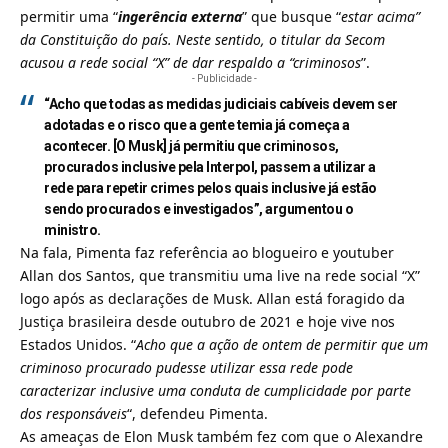
permitir uma “
ingerência externa
” que busque “
estar acima”
da Constituição do país. Neste sentido, o titular da Secom
acusou a rede social “X” de dar respaldo a “criminosos
”.
- Publicidade -
“Acho que todas as medidas judiciais cabíveis devem ser
adotadas e o risco que a gente temia já começa a
acontecer. [O Musk] já permitiu que criminosos,
procurados inclusive pela Interpol, passem a utilizar a
rede para repetir crimes pelos quais inclusive já estão
sendo procurados e investigados”, argumentou o
ministro.
Na fala, Pimenta faz referência ao blogueiro e youtuber
Allan dos Santos, que transmitiu uma live na rede social “X”
logo após as declarações de Musk. Allan está foragido da
Justiça brasileira desde outubro de 2021 e hoje vive nos
Estados Unidos. “
Acho que a ação de ontem de permitir que um
criminoso procurado pudesse utilizar essa rede pode
caracterizar inclusive uma conduta de cumplicidade por parte
dos responsáveis
“, defendeu Pimenta.
As
ameaças de Elon Musk também fez com que o Alexandre