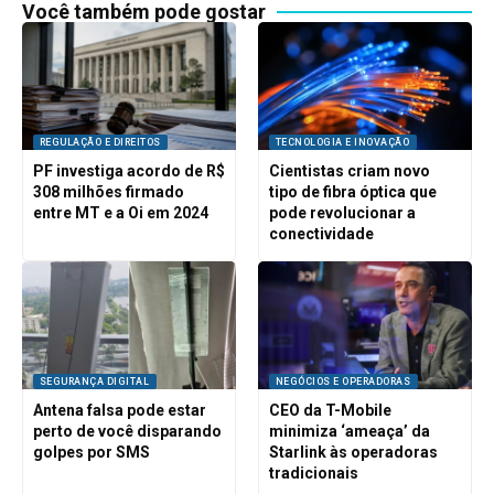
Você também pode gostar
REGULAÇÃO E DIREITOS
TECNOLOGIA E INOVAÇÃO
PF investiga acordo de R$
Cientistas criam novo
308 milhões firmado
tipo de fibra óptica que
entre MT e a Oi em 2024
pode revolucionar a
conectividade
SEGURANÇA DIGITAL
NEGÓCIOS E OPERADORAS
Antena falsa pode estar
CEO da T-Mobile
perto de você disparando
minimiza ‘ameaça’ da
golpes por SMS
Starlink às operadoras
tradicionais