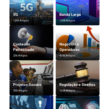
5G
Banda Larga
1295 Artigos
1258 Artigos
Conteúdo
Negócios e
Patrocinado
Operadoras
256 Artigos
4135 Artigos
Projetos Sociais
Regulação e Direitos
330 Artigos
1628 Artigos