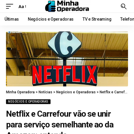
Aa
Últimas
Negócios e Operadoras
TV e Streaming
Telefo
Minha Operadora
>
Notícias
>
Negócios e Operadoras
>
Netflix e Carrefour vão se unir para serviço semelhante ao da Amazon; entenda
NEGÓCIOS E OPERADORAS
Netflix e Carrefour vão se unir
para serviço semelhante ao da