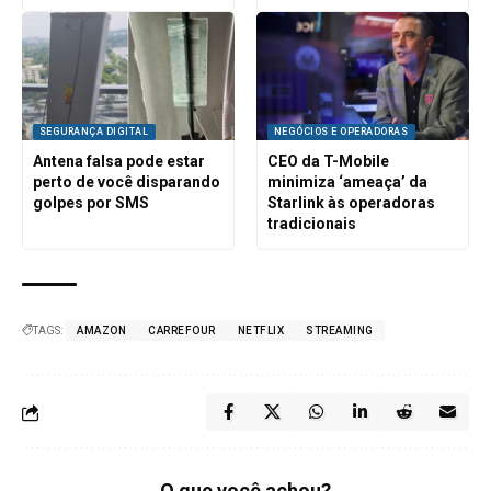
SEGURANÇA DIGITAL
NEGÓCIOS E OPERADORAS
Antena falsa pode estar
CEO da T-Mobile
perto de você disparando
minimiza ‘ameaça’ da
golpes por SMS
Starlink às operadoras
tradicionais
TAGS:
AMAZON
CARREFOUR
NETFLIX
STREAMING
O que você achou?