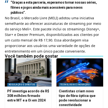
“Graças a esta parceria, esperamos tornar nossas séries,
filmes e jogos ainda mais acessíveis para novos
públicos”.
No Brasil, o Mercado Livre (MELI) adotou uma iniciativa
semelhante ao oferecer assinaturas de streaming por meio
do serviço Meli+. Este pacote inclui os streamings Disney+,
Star+ e Deezer Premium, disponibilizados aos clientes por
um custo mensal de R$ 17,90. Essa abordagem visa
proporcionar aos usuários uma variedade de opções de
entretenimento em um único pacote conveniente.
Você também pode gostar
REGULAÇÃO E DIREITOS
TECNOLOGIA E INOVAÇÃO
PF investiga acordo de R$
Cientistas criam novo
308 milhões firmado
tipo de fibra óptica que
entre MT e a Oi em 2024
pode revolucionar a
conectividade