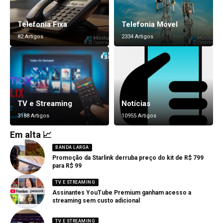
Telefonia Fixa
Telefonia Móvel
82 Artigos
2334 Artigos
TV e Streaming
Notícias
3188 Artigos
10955 Artigos
Em alta 📈
BANDA LARGA
Promoção da Starlink derruba preço do kit de R$ 799
para R$ 99
TV E STREAMING
Assinantes YouTube Premium ganham acesso a
streaming sem custo adicional
TV E STREAMING