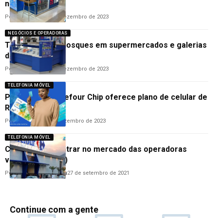
na grande SP
Por
Cleane Lima
27 de dezembro de 2023
NEGÓCIOS E OPERADORAS
TIM abrirá 80 quiosques em supermercados e galerias
do Carrefour
Por
Cleane Lima
13 de dezembro de 2023
TELEFONIA MÓVEL
Promoção: Carrefour Chip oferece plano de celular de
R$ 15
Por
Cleane Lima
5 de dezembro de 2023
TELEFONIA MÓVEL
Carrefour vai entrar no mercado das operadoras
virtuais (MVNOs)
Por
Anderson Guimarães
27 de setembro de 2021
Continue com a gente