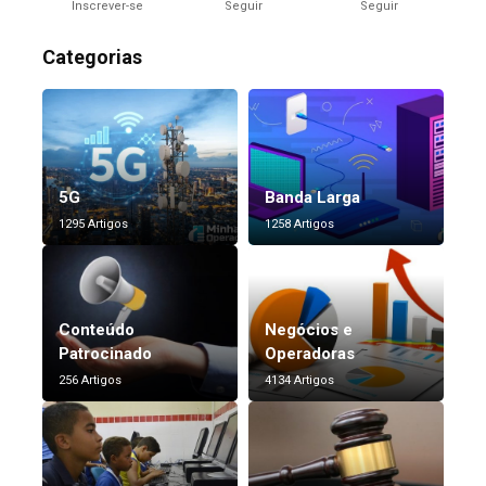
Inscrever-se
Seguir
Seguir
Categorias
5G
Banda Larga
1295 Artigos
1258 Artigos
Conteúdo
Negócios e
Patrocinado
Operadoras
256 Artigos
4134 Artigos