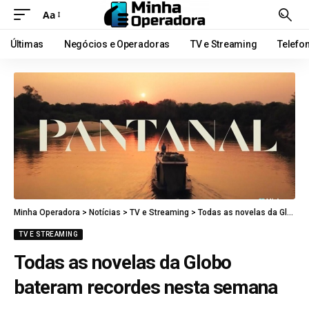
Aa
Últimas
Negócios e Operadoras
TV e Streaming
Telefo
Minha Operadora
>
Notícias
>
TV e Streaming
>
Todas as novelas da Globo bateram recordes nesta semana
TV E STREAMING
Todas as novelas da Globo
bateram recordes nesta semana