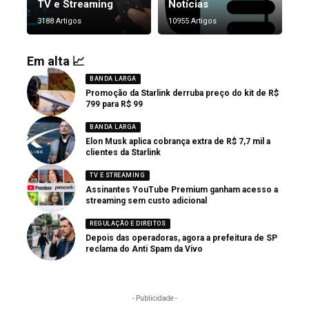
TV e Streaming
Notícias
3188 Artigos
10955 Artigos
Em alta 📈
BANDA LARGA
Promoção da Starlink derruba preço do kit de R$
799 para R$ 99
BANDA LARGA
Elon Musk aplica cobrança extra de R$ 7,7 mil a
clientes da Starlink
TV E STREAMING
Assinantes YouTube Premium ganham acesso a
streaming sem custo adicional
REGULAÇÃO E DIREITOS
Depois das operadoras, agora a prefeitura de SP
reclama do Anti Spam da Vivo
- Publicidade -