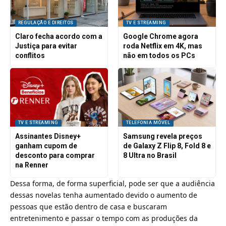
REGULAÇÃO E DIREITOS
TV E STREAMING
Claro fecha acordo com a
Google Chrome agora
Justiça para evitar
roda Netflix em 4K, mas
conflitos
não em todos os PCs
TV E STREAMING
TELEFONIA MÓVEL
Assinantes Disney+
Samsung revela preços
ganham cupom de
de Galaxy Z Flip 8, Fold 8 e
desconto para comprar
8 Ultra no Brasil
na Renner
Dessa forma, de forma superficial, pode ser que a audiência
dessas novelas tenha aumentado devido o aumento de
pessoas que estão dentro de casa e buscaram
entretenimento e passar o tempo com as produções da