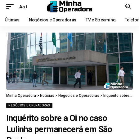
Aa
Últimas
Negócios e Operadoras
TV e Streaming
Telefo
Minha Operadora
>
Notícias
>
Negócios e Operadoras
>
Inquérito sobre a Oi no caso Lulinha permanecerá em São Paulo
NEGÓCIOS E OPERADORAS
Inquérito sobre a Oi no caso
Lulinha permanecerá em São