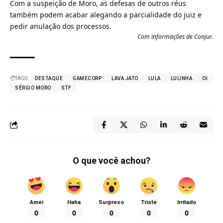
Com a suspeição de Moro, as defesas de outros réus
também podem acabar alegando a parcialidade do juiz e
pedir anulação dos processos.
Com informações de Conjur.
TAGS:
DESTAQUE
GAMECORP
LAVA JATO
LULA
LULINHA
OI
SÉRGIO MORO
STF
O que você achou?
Amei
Haha
Surpreso
Triste
Irritado
0
0
0
0
0