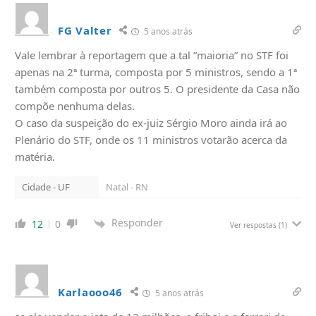
FG Valter
5 anos atrás
Vale lembrar à reportagem que a tal ”maioria” no STF foi
apenas na 2ª turma, composta por 5 ministros, sendo a 1ª
também composta por outros 5. O presidente da Casa não
compõe nenhuma delas.
O caso da suspeição do ex-juiz Sérgio Moro ainda irá ao
Plenário do STF, onde os 11 ministros votarão acerca da
matéria.
Cidade - UF
Natal - RN
Responder
12
0
Ver respostas
(1)
Karlaooo46
5 anos atrás