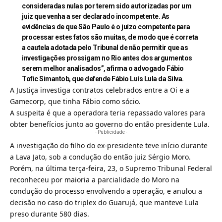
consideradas nulas por terem sido autorizadas por um
juiz que venha a ser declarado incompetente. As
evidências de que São Paulo é o juízo competente para
processar estes fatos são muitas, de modo que é correta
a cautela adotada pelo Tribunal de não permitir que as
investigações prossigam no Rio antes dos argumentos
serem melhor analisados”, afirma o advogado Fábio
Tofic Simantob, que defende Fábio Luís Lula da Silva.
A Justiça investiga contratos celebrados entre a
Oi
e a
Gamecorp, que tinha Fábio como sócio.
A suspeita é que a operadora teria repassado valores para
obter benefícios junto ao governo do então presidente Lula.
- Publicidade -
A investigação do filho do ex-presidente teve início durante
a Lava Jato, sob a condução do então juiz Sérgio Moro.
Porém, na última terça-feira, 23, o Supremo Tribunal Federal
reconheceu por maioria a parcialidade do Moro na
condução do processo envolvendo a operação, e anulou a
decisão no caso do triplex do Guarujá, que manteve Lula
preso durante 580 dias.