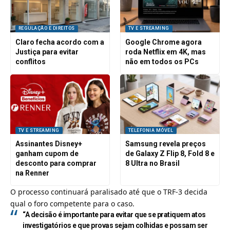
REGULAÇÃO E DIREITOS
TV E STREAMING
Claro fecha acordo com a
Google Chrome agora
Justiça para evitar
roda Netflix em 4K, mas
conflitos
não em todos os PCs
TV E STREAMING
TELEFONIA MÓVEL
Assinantes Disney+
Samsung revela preços
ganham cupom de
de Galaxy Z Flip 8, Fold 8 e
desconto para comprar
8 Ultra no Brasil
na Renner
O processo continuará paralisado até que o TRF-3 decida
qual o foro competente para o caso.
“A decisão é importante para evitar que se pratiquem atos
investigatórios e que provas sejam colhidas e possam ser