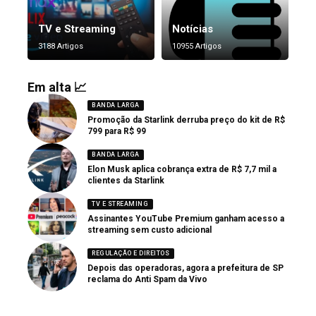
TV e Streaming
Notícias
3188 Artigos
10955 Artigos
Em alta 📈
BANDA LARGA
Promoção da Starlink derruba preço do kit de R$
799 para R$ 99
BANDA LARGA
Elon Musk aplica cobrança extra de R$ 7,7 mil a
clientes da Starlink
TV E STREAMING
Assinantes YouTube Premium ganham acesso a
streaming sem custo adicional
REGULAÇÃO E DIREITOS
Depois das operadoras, agora a prefeitura de SP
reclama do Anti Spam da Vivo