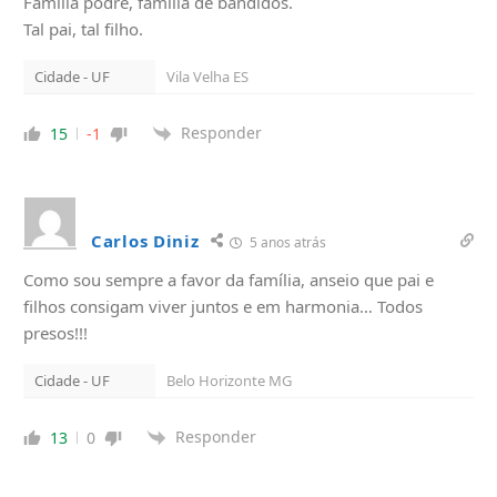
Família podre, família de bandidos.
Tal pai, tal filho.
Cidade - UF
Vila Velha ES
Responder
15
-1
Carlos Diniz
5 anos atrás
Como sou sempre a favor da família, anseio que pai e
filhos consigam viver juntos e em harmonia… Todos
presos!!!
Cidade - UF
Belo Horizonte MG
Responder
13
0