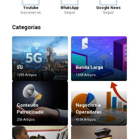
Youtube
WhatsApp
Google News
Inscrever-se
Seguir
Seguir
Categorias
5G
Banda Larga
1295 Artigos
1258 Artigos
Conteúdo
Negócios e
Patrocinado
Operadoras
256 Artigos
4134 Artigos