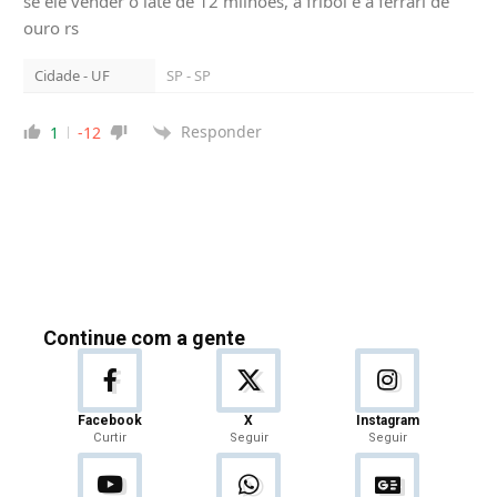
se ele vender o iate de 12 milhões, a friboi e a ferrari de
ouro rs
Cidade - UF
SP - SP
Responder
1
-12
Continue com a gente
Facebook
X
Instagram
Curtir
Seguir
Seguir