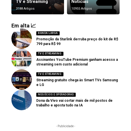
TV e Streaming
Notícias
3188 Artigos
10955 Artigos
Em alta 📈
BANDA LARGA
Promoção da Starlink derruba preço do kit de R$
799 para R$ 99
TV E STREAMING
Assinantes YouTube Premium ganham acesso a
streaming sem custo adicional
TV E STREAMING
Streaming gratuito chega às Smart TVs Samsung
e LG
NEGÓCIOS E OPERADORAS
Dona da Vivo vai cortar mais de mil postos de
trabalho e aposta tudo na IA
- Publicidade -