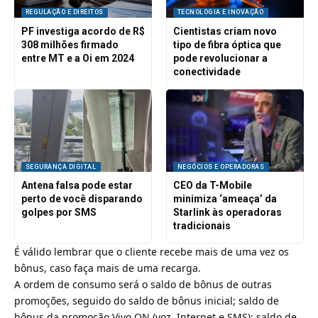
REGULAÇÃO E DIREITOS
TECNOLOGIA E INOVAÇÃO
PF investiga acordo de R$
Cientistas criam novo
308 milhões firmado
tipo de fibra óptica que
entre MT e a Oi em 2024
pode revolucionar a
conectividade
SEGURANÇA DIGITAL
NEGÓCIOS E OPERADORAS
Antena falsa pode estar
CEO da T-Mobile
perto de você disparando
minimiza ‘ameaça’ da
golpes por SMS
Starlink às operadoras
tradicionais
É válido lembrar que o cliente recebe mais de uma vez os
bônus, caso faça mais de uma recarga.
A ordem de consumo será o saldo de bônus de outras
promoções, seguido do saldo de bônus inicial; saldo de
bônus da promoção Vivo ON (voz, Internet e SMS); saldo de