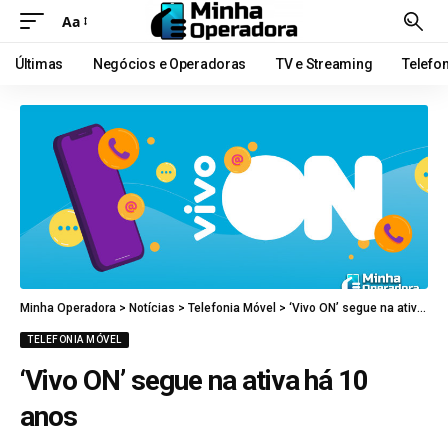
Aa
Últimas
Negócios e Operadoras
TV e Streaming
Telefo
Minha Operadora
>
Notícias
>
Telefonia Móvel
>
‘Vivo ON’ segue na ativa há 10 anos
TELEFONIA MÓVEL
‘Vivo ON’ segue na ativa há 10
anos