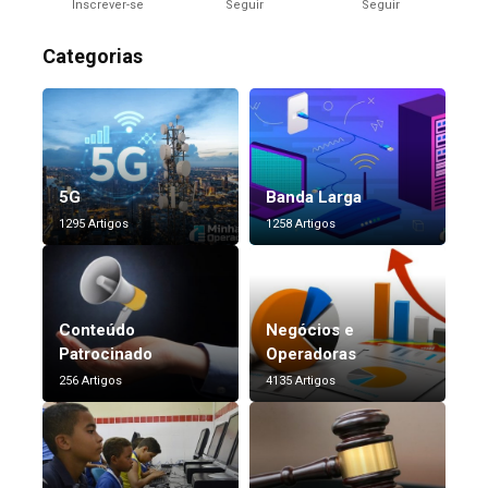
Inscrever-se
Seguir
Seguir
Categorias
5G
Banda Larga
1295 Artigos
1258 Artigos
Conteúdo
Negócios e
Patrocinado
Operadoras
256 Artigos
4135 Artigos