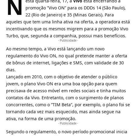
N
esta quarta-feira, 17, a
Vivo
está encerrando a
promoção “Vivo ON” para os DDDs 14 (São Paulo),
22 (Rio de Janeiro) e 35 (Minas Gerais). Para
aqueles que tem uma linha ativa na oferta, a operadora está
incentivando que os mesmos migrem para a promoção
Vivo
Turbo
, que, segunda a companhia, possui mais benefícios.
- Publicidade -
Ao mesmo tempo, a Vivo está lançando um novo
regulamento do
Vivo ON
, no qual pretende manter a oferta
de bônus de internet, ligações e SMS, com validade de 30
dias.
Lançado em 2010, com o objetivo de atender o público
jovem, o plano Vivo ON era uma boa opção para quem
precisava de acesso móvel em redes sociais e tinha muitos
contatos da Vivo. Entretanto, com o surgimento de planos
concorrentes, como o “
TIM Beta
“, por exemplo, o plano foi se
tornando cada vez mais esquecido, mas ainda segue na
ativa, na forma de uma promoção.
- Publicidade -
Segundo o regulamento, o novo período promocional inicia