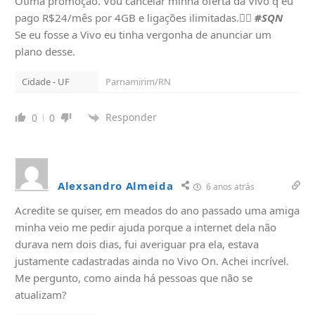
Ótima promoção. Vou cancelar minha oferta da Vivo q eu
pago R$24/mês por 4GB e ligações ilimitadas.🤦‍♂️
#SQN
Se eu fosse a Vivo eu tinha vergonha de anunciar um
plano desse.
Cidade - UF
Parnamirim/RN
Responder
0
0
Alexsandro Almeida
6 anos atrás
Acredite se quiser, em meados do ano passado uma amiga
minha veio me pedir ajuda porque a internet dela não
durava nem dois dias, fui averiguar pra ela, estava
justamente cadastradas ainda no Vivo On. Achei incrível.
Me pergunto, como ainda há pessoas que não se
atualizam?