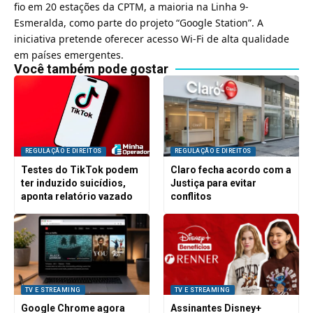
fio em 20 estações da CPTM, a maioria na Linha 9-
Esmeralda, como parte do projeto “
Google Station
”. A
iniciativa pretende oferecer acesso Wi-Fi de alta qualidade
em países emergentes.
Você também pode gostar
REGULAÇÃO E DIREITOS
REGULAÇÃO E DIREITOS
Testes do TikTok podem
Claro fecha acordo com a
ter induzido suicídios,
Justiça para evitar
aponta relatório vazado
conflitos
TV E STREAMING
TV E STREAMING
Google Chrome agora
Assinantes Disney+