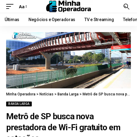
Aa
Últimas
Negócios e Operadoras
TV e Streaming
Telefo
Minha Operadora
>
Notícias
>
Banda Larga
>
Metrô de SP busca nova prestadora de Wi-Fi gratuito em estações
BANDA LARGA
Metrô de SP busca nova
prestadora de Wi-Fi gratuito em