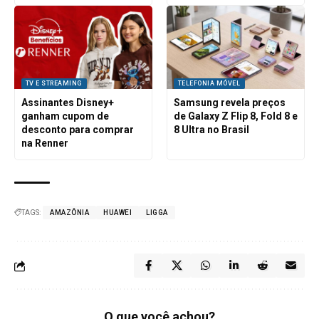
TV E STREAMING
TELEFONIA MÓVEL
Assinantes Disney+
Samsung revela preços
ganham cupom de
de Galaxy Z Flip 8, Fold 8 e
desconto para comprar
8 Ultra no Brasil
na Renner
TAGS:
AMAZÔNIA
HUAWEI
LIGGA
O que você achou?