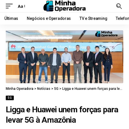
Aa
Últimas
Negócios e Operadoras
TV e Streaming
Telefo
Minha Operadora
>
Notícias
>
5G
>
Ligga e Huawei unem forças para levar 5G à Amazônia
5G
Ligga e Huawei unem forças para
levar 5G à Amazônia