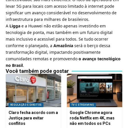
levar 5G para locais com acesso limitado à internet pode
significar um avanço considerável no desenvolvimento de
infraestrutura para milhares de brasileiros.
A
Ligga
e a Huawei não estão apenas investindo em
tecnologia de ponta, mas também em um futuro digital
mais inclusivo e acessível para todos. Se tudo ocorrer
conforme o planejado, a
Amazônia
será o berço dessa
transformação digital, impactando positivamente
comunidades remotas e promovendo
o avanço tecnológico
no Brasil
.
Você também pode gostar
REGULAÇÃO E DIREITOS
TV E STREAMING
Claro fecha acordo com a
Google Chrome agora
Justiça para evitar
roda Netflix em 4K, mas
conflitos
não em todos os PCs