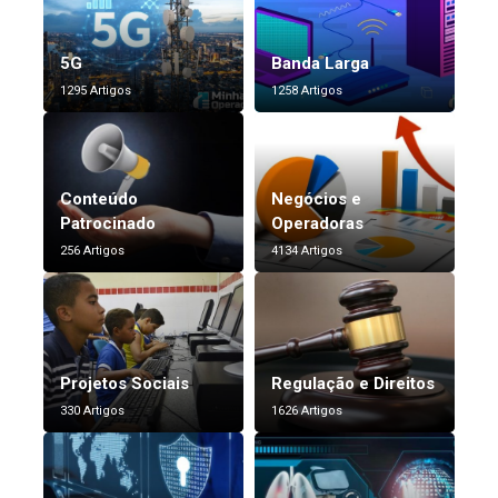
5G
Banda Larga
1295 Artigos
1258 Artigos
Conteúdo
Negócios e
Patrocinado
Operadoras
256 Artigos
4134 Artigos
Projetos Sociais
Regulação e Direitos
330 Artigos
1626 Artigos