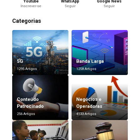
Youtube
WhatsApp
Google News
Inscrever-se
Seguir
Seguir
Categorias
5G
Banda Larga
1295 Artigos
1258 Artigos
Conteúdo
Negócios e
Patrocinado
Operadoras
256 Artigos
4133 Artigos