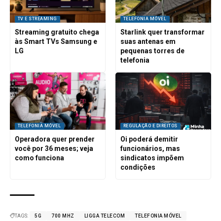
TV E STREAMING
TELEFONIA MÓVEL
Streaming gratuito chega
Starlink quer transformar
às Smart TVs Samsung e
suas antenas em
LG
pequenas torres de
telefonia
TELEFONIA MÓVEL
REGULAÇÃO E DIREITOS
Operadora quer prender
Oi poderá demitir
você por 36 meses; veja
funcionários, mas
como funciona
sindicatos impõem
condições
TAGS:
5G
700 MHZ
LIGGA TELECOM
TELEFONIA MÓVEL