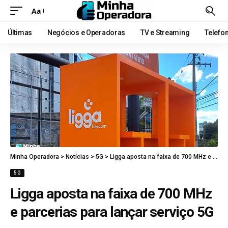
Aa
Últimas
Negócios e Operadoras
TV e Streaming
Telefo
Minha Operadora
>
Notícias
>
5G
>
Ligga aposta na faixa de 700 MHz e parcerias para lançar serviço 5G
5G
Ligga aposta na faixa de 700 MHz
e parcerias para lançar serviço 5G