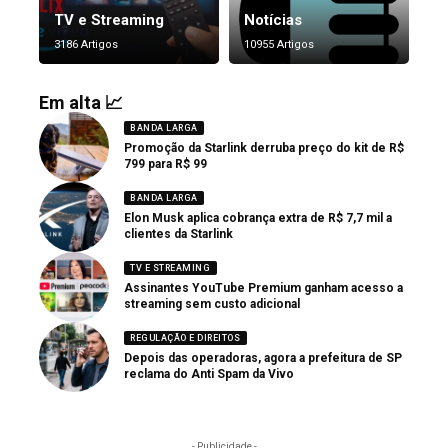
TV e Streaming
Notícias
3186 Artigos
10955 Artigos
Em alta 📈
BANDA LARGA
Promoção da Starlink derruba preço do kit de R$
799 para R$ 99
BANDA LARGA
Elon Musk aplica cobrança extra de R$ 7,7 mil a
clientes da Starlink
TV E STREAMING
Assinantes YouTube Premium ganham acesso a
streaming sem custo adicional
REGULAÇÃO E DIREITOS
Depois das operadoras, agora a prefeitura de SP
reclama do Anti Spam da Vivo
- Publicidade -