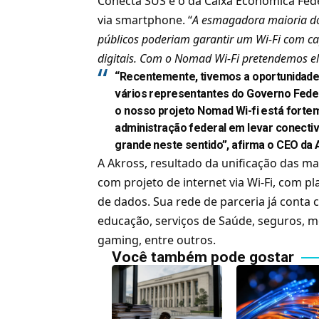
Conecta SUS e o da Caixa Econômica Feder
via smartphone. “
A esmagadora maioria do
públicos poderiam garantir um Wi-Fi com ca
digitais. Com o Nomad Wi-Fi pretendemos el
“Recentemente, tivemos a oportunidade d
vários representantes do Governo Fede
o nosso projeto Nomad Wi-fi está fortem
administração federal em levar conectiv
grande neste sentido”, afirma o CEO da 
A Akross, resultado da unificação das m
com projeto de internet via Wi-Fi, com pl
de dados. Sua rede de parceria já conta
educação, serviços de Saúde, seguros, m
gaming, entre outros.
Você também pode gostar