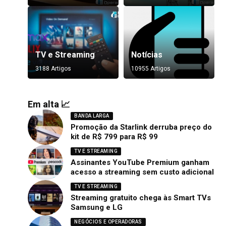
TV e Streaming
Notícias
3188 Artigos
10955 Artigos
Em alta 📈
BANDA LARGA
Promoção da Starlink derruba preço do
kit de R$ 799 para R$ 99
TV E STREAMING
Assinantes YouTube Premium ganham
acesso a streaming sem custo adicional
TV E STREAMING
Streaming gratuito chega às Smart TVs
Samsung e LG
NEGÓCIOS E OPERADORAS