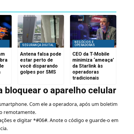
NEGÓCIOS E
SEGURANÇA DIGITAL
OPERADORAS
iam
Antena falsa pode
CEO da T-Mobile
ibra
estar perto de
minimiza ‘ameaça’
de
você disparando
da Starlink às
a
golpes por SMS
operadoras
tradicionais
a bloquear o aparelho celular
 smartphone. Com ele a operadora, após um boletim
lho remotamente.
ligações e digitar *#06#. Anote o código e guarde-o em
cia.