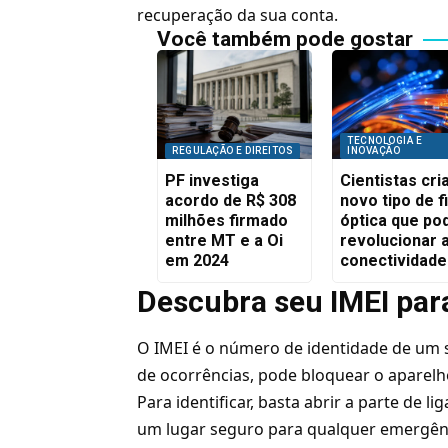
recuperação da sua conta.
Você também pode gostar
TECNOLOGIA E
REGULAÇÃO E DIREITOS
INOVAÇÃO
PF investiga
Cientistas cr
acordo de R$ 308
novo tipo de f
milhões firmado
óptica que po
entre MT e a Oi
revolucionar 
em 2024
conectividade
Descubra seu IMEI par
O IMEI é o número de identidade de um
de ocorrências, pode bloquear o apare
Para identificar, basta abrir a parte de 
um lugar seguro para qualquer emergên