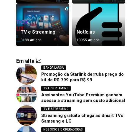
TV e Streaming
Notícias
3188 Artigos
10955 Artigos
Em alta 📈
BANDA LARGA
Promoção da Starlink derruba preço do
kit de R$ 799 para R$ 99
TV E STREAMING
Assinantes YouTube Premium ganham
acesso a streaming sem custo adicional
TV E STREAMING
Streaming gratuito chega às Smart TVs
Samsung e LG
NEGÓCIOS E OPERADORAS