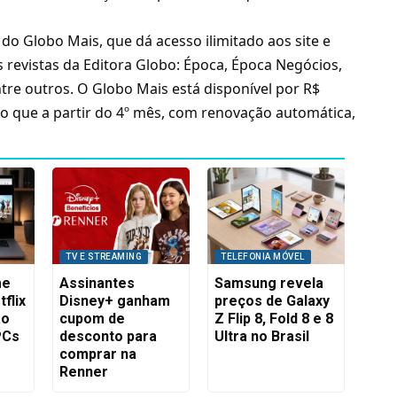
o Globo Mais, que dá acesso ilimitado aos site e
 revistas da Editora Globo: Época, Época Negócios,
ntre outros. O Globo Mais está disponível por R$
o que a partir do 4º mês, com renovação automática,
TV E STREAMING
TELEFONIA MÓVEL
me
Assinantes
Samsung revela
flix
Disney+ ganham
preços de Galaxy
ão
cupom de
Z Flip 8, Fold 8 e 8
PCs
desconto para
Ultra no Brasil
comprar na
Renner