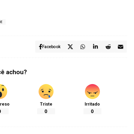
NE
Facebook
cê achou?
reso
Triste
Irritado
0
0
0