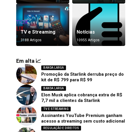
TV e Streaming
Notícias
3188 Artigos
10955 Artigos
Em alta 📈
BANDA LARGA
Promoção da Starlink derruba preço do
kit de R$ 799 para R$ 99
BANDA LARGA
Elon Musk aplica cobrança extra de R$
7,7 mil a clientes da Starlink
TV E STREAMING
Assinantes YouTube Premium ganham
acesso a streaming sem custo adicional
REGULAÇÃO E DIREITOS