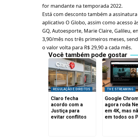
for mandante na temporada 2022.
Está com desconto também a assinatura d
aplicativo O Globo, assim como acesso às
GQ, Autoesporte, Marie Claire, Galileu, e
3,90/mês nos três primeiros meses, send
o valor volta para R$ 29,90 a cada mês.
Você também pode gostar
REGULAÇÃO E DIREITOS
TV E STREAMING
Claro fecha
Google Chro
acordo com a
agora roda Net
Justiça para
em 4K, mas n
evitar conflitos
em todos os 