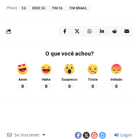
TAGS:
5G
REDE 5G
TIM 5G
TIM BRAAIL
O que você achou?
Amei
Haha
Surpreso
Triste
Irritado
0
0
0
0
0
Se inscrever
Login