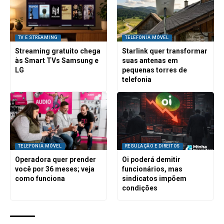
TV E STREAMING
TELEFONIA MÓVEL
Streaming gratuito chega
Starlink quer transformar
às Smart TVs Samsung e
suas antenas em
LG
pequenas torres de
telefonia
TELEFONIA MÓVEL
REGULAÇÃO E DIREITOS
Operadora quer prender
Oi poderá demitir
você por 36 meses; veja
funcionários, mas
como funciona
sindicatos impõem
condições