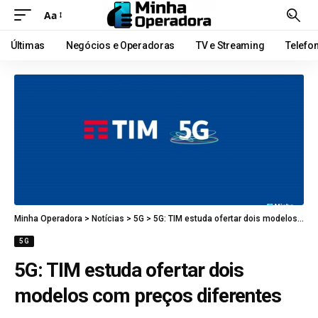
Aa
Últimas
Negócios e Operadoras
TV e Streaming
Telefo
Minha Operadora
>
Notícias
>
5G
>
5G: TIM estuda ofertar dois modelos com preços diferentes
5G
5G: TIM estuda ofertar dois
modelos com preços diferentes