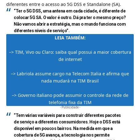
diferentes entre o acesso ao 5G DSS e Standalone (SA).
“Ter o 5G DSS, uma antena em cada cidade, é diferente de
colocar 5G SA. O valor é outro. Dá pra ter o mesmo preço?
Não vamos abrir a estratégia, mas o mundo funciona com
diferentes níveis de serviço”.
LEIA TAMBÉM:
–>
TIM, Vivo ou Claro: saiba qual possui a maior cobertura
de internet
–>
Labriola assume cargo na Telecom Italia e afirma que
nada mudará na TIM Brasil
–>
Governo italiano pode assumir o controle da rede de
telefonia fixa da TIM
- Publicidade -
“Tem várias variáveis para construir diferentes pacotes
de serviço a diferentes consumidores. Hoje o DSS está
disponível em poucos bairros. Na medida em que a
cobertura de 5G avança, a tecnologia nos permite