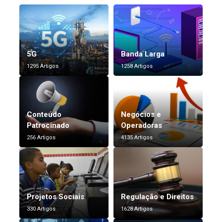
5G
Banda Larga
1295 Artigos
1258 Artigos
Conteúdo
Negócios e
Patrocinado
Operadoras
256 Artigos
4135 Artigos
Projetos Sociais
Regulação e Direitos
330 Artigos
1628 Artigos