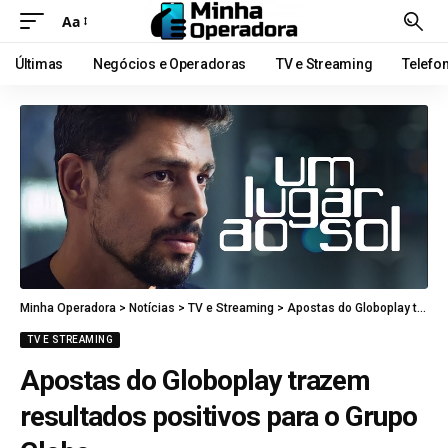
Aa
Últimas
Negócios e Operadoras
TV e Streaming
Telefo
Minha Operadora
>
Notícias
>
TV e Streaming
>
Apostas do Globoplay trazem resultados positivos para o Grupo Globo
TV E STREAMING
Apostas do Globoplay trazem
resultados positivos para o Grupo