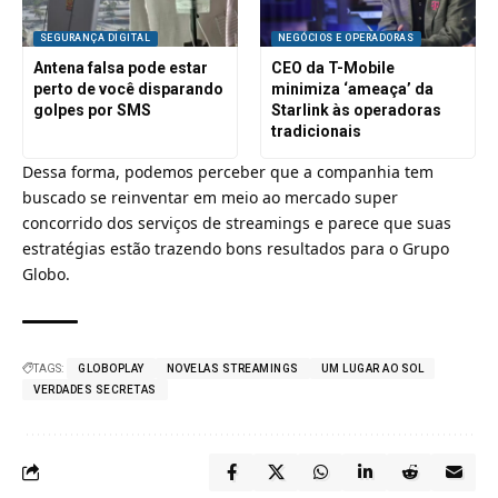
SEGURANÇA DIGITAL
NEGÓCIOS E OPERADORAS
Antena falsa pode estar
CEO da T-Mobile
perto de você disparando
minimiza ‘ameaça’ da
golpes por SMS
Starlink às operadoras
tradicionais
Dessa forma, podemos perceber que a companhia tem
buscado se reinventar em meio ao mercado super
concorrido dos
serviços de streamings
e parece que suas
estratégias estão trazendo bons resultados para o
Grupo
Globo
.
TAGS:
GLOBOPLAY
NOVELAS STREAMINGS
UM LUGAR AO SOL
VERDADES SECRETAS