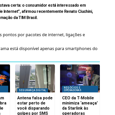
stava certa: o consumidor está interessado em
e Internet”, afirmou recentemente Renato Ciuchini,
rmação da TIM Brasil.
 pontos por pacotes de internet, ligações e
grama está disponível apenas para smartphones do
NEGÓCIOS E
SEGURANÇA DIGITAL
OPERADORAS
iam
Antena falsa pode
CEO da T-Mobile
ibra
estar perto de
minimiza ‘ameaça’
de
você disparando
da Starlink às
a
golpes por SMS
operadoras