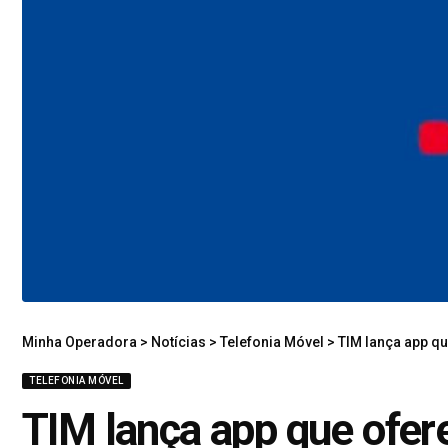
Minha Operadora
>
Notícias
>
Telefonia Móvel
>
TIM lança app que
TELEFONIA MÓVEL
TIM lança app que ofere