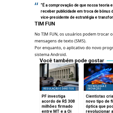
“É a comprovação de que nossa teoria e
receber publicidade em troca de bônus d
vice-presidente de estratégia e transfo
TIM FUN
No TIM FUN, os usuários podem trocar os
mensagens de texto (
SMS
).
Por enquanto, o aplicativo do novo pro
sistema Android.
Você também pode gostar
TECNOLOGIA E
REGULAÇÃO E DIREITOS
INOVAÇÃO
PF investiga
Cientistas cr
acordo de R$ 308
novo tipo de f
milhões firmado
óptica que po
entre MT e a Oi
revolucionar 