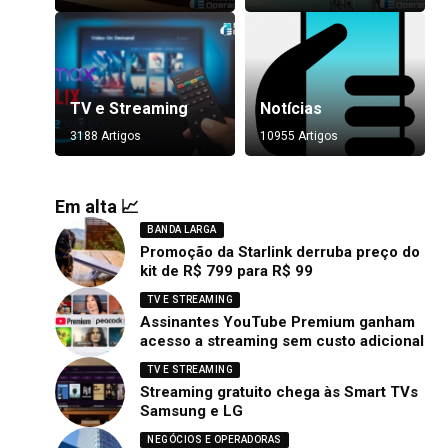
TV e Streaming
Notícias
3188 Artigos
10955 Artigos
Em alta 📈
BANDA LARGA
Promoção da Starlink derruba preço do
kit de R$ 799 para R$ 99
TV E STREAMING
Assinantes YouTube Premium ganham
acesso a streaming sem custo adicional
TV E STREAMING
Streaming gratuito chega às Smart TVs
Samsung e LG
NEGÓCIOS E OPERADORAS