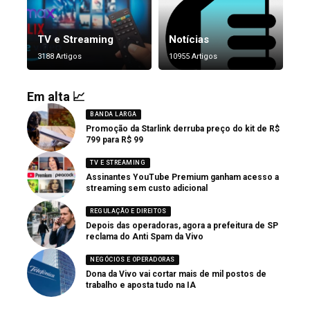
TV e Streaming
Notícias
3188 Artigos
10955 Artigos
Em alta 📈
BANDA LARGA
Promoção da Starlink derruba preço do kit de R$
799 para R$ 99
TV E STREAMING
Assinantes YouTube Premium ganham acesso a
streaming sem custo adicional
REGULAÇÃO E DIREITOS
Depois das operadoras, agora a prefeitura de SP
reclama do Anti Spam da Vivo
NEGÓCIOS E OPERADORAS
Dona da Vivo vai cortar mais de mil postos de
trabalho e aposta tudo na IA