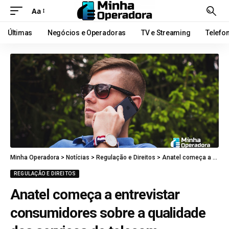
Aa
Últimas
Negócios e Operadoras
TV e Streaming
Telefo
Minha Operadora
>
Notícias
>
Regulação e Direitos
>
Anatel começa a entrevistar consumidores sobre a qualidade dos serviços de telecom
REGULAÇÃO E DIREITOS
Anatel começa a entrevistar
consumidores sobre a qualidade