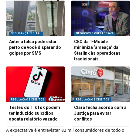
SEGURANÇA DIGITAL
NEGÓCIOS E OPERADORAS
Antena falsa pode estar
CEO da T-Mobile
perto de você disparando
minimiza ‘ameaça’ da
golpes por SMS
Starlink às operadoras
tradicionais
REGULAÇÃO E DIREITOS
REGULAÇÃO E DIREITOS
Testes do TikTok podem
Claro fecha acordo com a
ter induzido suicídios,
Justiça para evitar
aponta relatório vazado
conflitos
A expectativa é entrevistar 82 mil consumidores de todo o