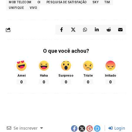
MOB TELECOM
OI
PESQUISA DE SATISFAÇÃO
SKY
TIM
UNIFIQUE
VIVO
O que você achou?
Amei
Haha
Surpreso
Triste
Irritado
0
0
0
0
0
Se inscrever
Login