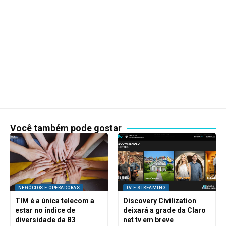
Você também pode gostar
NEGÓCIOS E OPERADORAS
TV E STREAMING
TIM é a única telecom a
Discovery Civilization
estar no índice de
deixará a grade da Claro
diversidade da B3
net tv em breve