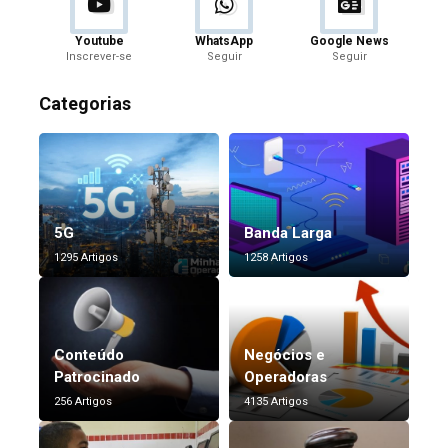
Youtube
WhatsApp
Google News
Inscrever-se
Seguir
Seguir
Categorias
5G
Banda Larga
1295 Artigos
1258 Artigos
Conteúdo
Negócios e
Patrocinado
Operadoras
256 Artigos
4135 Artigos