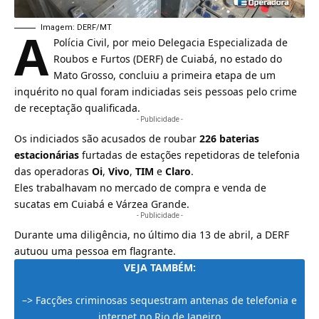
A
Imagem: DERF/MT
Polícia Civil, por meio Delegacia Especializada de
Roubos e Furtos (DERF) de Cuiabá, no estado do
Mato Grosso, concluiu a primeira etapa de um
inquérito no qual foram indiciadas seis pessoas pelo crime
de receptação qualificada.
- Publicidade -
Os indiciados são acusados de roubar
226 baterias
estacionárias
furtadas de estações repetidoras de
telefonia
das operadoras
Oi
,
Vivo
,
TIM
e
Claro
.
Eles trabalhavam no mercado de compra e venda de
sucatas em Cuiabá e Várzea Grande.
- Publicidade -
Durante uma diligência, no último dia 13 de abril, a DERF
autuou uma pessoa em flagrante.
VEJA TAMBÉM:
–>
Facções criminosas sequestram antenas de telefonia e
internet no Rio de Janeiro