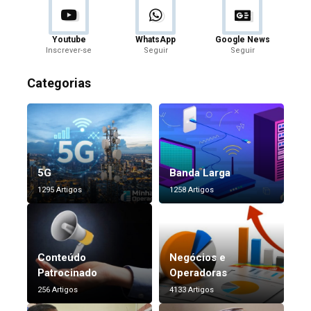
Youtube
WhatsApp
Google News
Inscrever-se
Seguir
Seguir
Categorias
5G
Banda Larga
1295 Artigos
1258 Artigos
Conteúdo
Negócios e
Patrocinado
Operadoras
256 Artigos
4133 Artigos