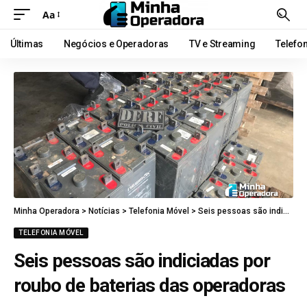
Aa
Últimas
Negócios e Operadoras
TV e Streaming
Telefo
Minha Operadora
>
Notícias
>
Telefonia Móvel
>
Seis pessoas são indiciadas por roubo de baterias das operadoras
TELEFONIA MÓVEL
Seis pessoas são indiciadas por
roubo de baterias das operadoras