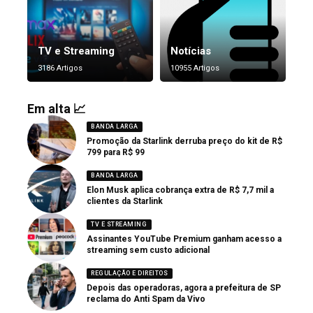
TV e Streaming
Notícias
3186 Artigos
10955 Artigos
Em alta 📈
BANDA LARGA
Promoção da Starlink derruba preço do kit de R$
799 para R$ 99
BANDA LARGA
Elon Musk aplica cobrança extra de R$ 7,7 mil a
clientes da Starlink
TV E STREAMING
Assinantes YouTube Premium ganham acesso a
streaming sem custo adicional
REGULAÇÃO E DIREITOS
Depois das operadoras, agora a prefeitura de SP
reclama do Anti Spam da Vivo