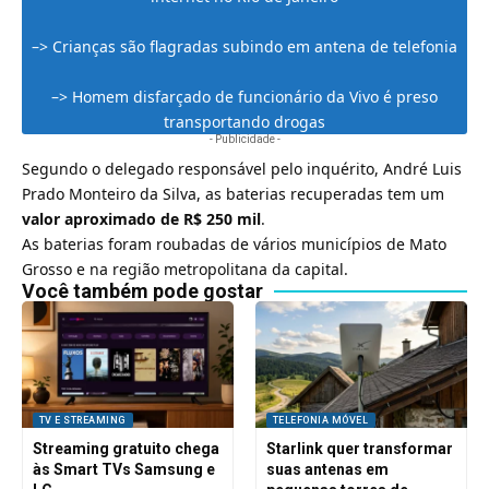
–>
Crianças são flagradas subindo em antena de telefonia
–>
Homem disfarçado de funcionário da Vivo é preso
transportando drogas
- Publicidade -
Segundo o delegado responsável pelo inquérito, André Luis
Prado Monteiro da Silva, as baterias recuperadas tem um
valor aproximado de R$ 250 mil
.
As baterias foram roubadas de vários municípios de Mato
Grosso e na região metropolitana da capital.
Você também pode gostar
TV E STREAMING
TELEFONIA MÓVEL
Streaming gratuito chega
Starlink quer transformar
às Smart TVs Samsung e
suas antenas em