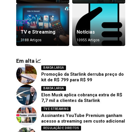
TV e Streaming
Notícias
3188 Artigos
10955 Artigos
Em alta 📈
BANDA LARGA
Promoção da Starlink derruba preço do
kit de R$ 799 para R$ 99
BANDA LARGA
Elon Musk aplica cobrança extra de R$
7,7 mil a clientes da Starlink
TV E STREAMING
Assinantes YouTube Premium ganham
acesso a streaming sem custo adicional
REGULAÇÃO E DIREITOS