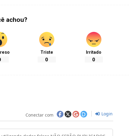
cê achou?
reso
Triste
Irritado
0
0
0
Login
Conectar com