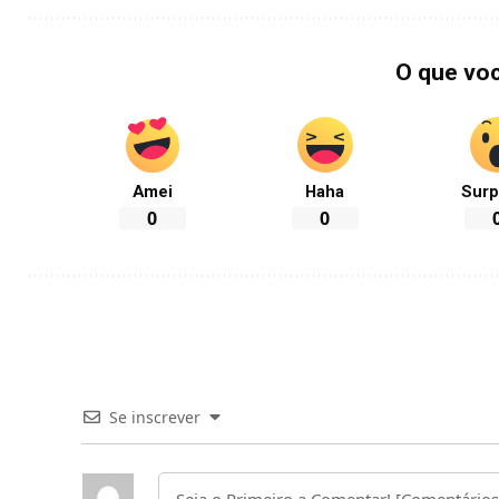
O que vo
Amei
Haha
Surp
0
0
Se inscrever