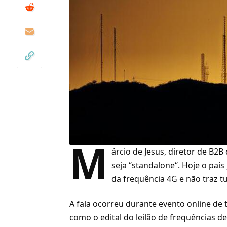
M
árcio de Jesus, diretor de B2B
seja “
standalone
“. Hoje o paí
da frequência
4G
e não traz t
A fala ocorreu durante evento online de 
como o edital do
leilão de frequências d