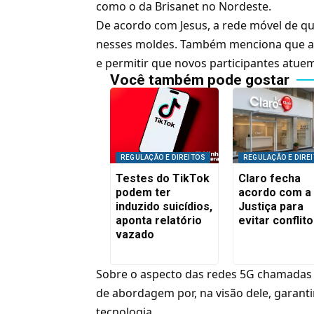
como o da Brisanet no Nordeste
.
De acordo com Jesus, a rede móvel de q
nesses moldes. Também menciona que 
e permitir que novos participantes atue
Você também pode gostar
REGULAÇÃO E DIREITOS
REGULAÇÃO E DIRE
Testes do TikTok
Claro fecha
podem ter
acordo com a
induzido suicídios,
Justiça para
aponta relatório
evitar conflit
vazado
Sobre o aspecto das redes 5G chamadas d
de abordagem por, na visão dele, garant
tecnologia.