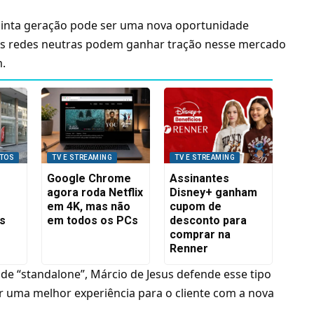
uinta geração pode ser uma
nova oportunidade
as
redes neutras
podem ganhar tração nesse mercado
m.
ITOS
TV E STREAMING
TV E STREAMING
Google Chrome
Assinantes
agora roda Netflix
Disney+ ganham
em 4K, mas não
cupom de
os
em todos os PCs
desconto para
comprar na
Renner
e “standalone”, Márcio de Jesus defende esse tipo
ir uma melhor experiência para o cliente com a nova