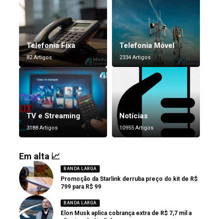
Telefonia Fixa
Telefonia Móvel
82 Artigos
2334 Artigos
TV e Streaming
Notícias
3188 Artigos
10955 Artigos
Em alta 📈
BANDA LARGA
Promoção da Starlink derruba preço do kit de R$
799 para R$ 99
BANDA LARGA
Elon Musk aplica cobrança extra de R$ 7,7 mil a