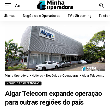
Aa
Últimas
Negócios e Operadoras
TV e Streaming
Telefo
Minha Operadora
>
Notícias
>
Negócios e Operadoras
>
Algar Telecom expande operação para outras regiões do país
NEGÓCIOS E OPERADORAS
Algar Telecom expande operação
para outras regiões do país