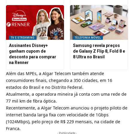
TV E STREAMING
TELEFONIA MÓVEL
Assinantes Disney+
Samsung revela preços
ganham cupom de
de Galaxy Z Flip 8, Fold 8 e
desconto para comprar
8 Ultra no Brasil
na Renner
Além das MPEs, a Algar Telecom também atende
consumidores finais, chegando a 350 cidades, em 16
estados do Brasil e no Distrito Federal.
Atualmente, a operadora mineira já conta com uma rede de
77 mil km de fibra óptica.
Recentemente, a Algar Telecom anunciou o projeto piloto de
internet banda larga fixa com velocidade de
1Gbps
(1024Mbps), pelo preço de R$ 229 mensais
, na cidade de
Franca.
- Publicidade -