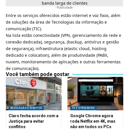
banda larga de clientes
- Publicidade -
Entre os serviços oferecidos estão internet e voz fixos, além
de soluções da área de Tecnologias da informação e
comunicação (TIC).
Na lista estão conectividade (VPN, gerenciamento de rede e
conexão dedicada), segurança, (backup, antivírus e gestão
de segurança), infraestrutura (elastic cloud, hosting
dedicado e colocation), além de produtividade (PABX,
nuvem, monitoramento de aplicações e outras ferramentas
de comunicação).
Você também pode gostar
REGULAÇÃO E DIREITOS
TV E STREAMING
Claro fecha acordo com a
Google Chrome agora
Justiça para evitar
roda Netflix em 4K, mas
conflitos
não em todos os PCs