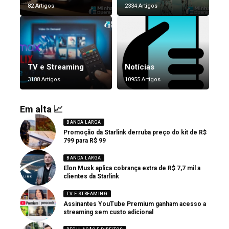
82 Artigos
2334 Artigos
TV e Streaming
Notícias
3188 Artigos
10955 Artigos
Em alta 📈
BANDA LARGA
Promoção da Starlink derruba preço do kit de R$
799 para R$ 99
BANDA LARGA
Elon Musk aplica cobrança extra de R$ 7,7 mil a
clientes da Starlink
TV E STREAMING
Assinantes YouTube Premium ganham acesso a
streaming sem custo adicional