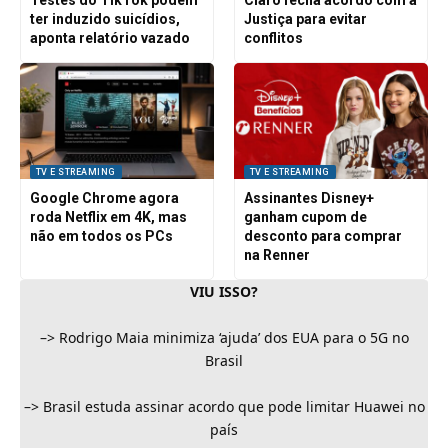
Testes do TikTok podem
Claro fecha acordo com a
ter induzido suicídios,
Justiça para evitar
aponta relatório vazado
conflitos
TV E STREAMING
TV E STREAMING
Google Chrome agora
Assinantes Disney+
roda Netflix em 4K, mas
ganham cupom de
não em todos os PCs
desconto para comprar
na Renner
VIU ISSO?
–>
Rodrigo Maia minimiza ‘ajuda’ dos EUA para o 5G no
Brasil
–>
Brasil estuda assinar acordo que pode limitar Huawei no
país