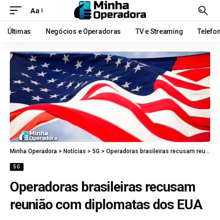
Aa
Últimas
Negócios e Operadoras
TV e Streaming
Telefo
Minha Operadora
>
Notícias
>
5G
>
Operadoras brasileiras recusam reunião com diplomatas dos EUA
5G
Operadoras brasileiras recusam
reunião com diplomatas dos EUA