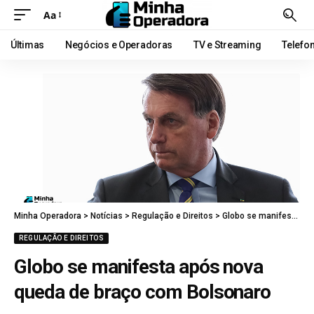
Aa
Últimas
Negócios e Operadoras
TV e Streaming
Telefo
Minha Operadora
>
Notícias
>
Regulação e Direitos
>
Globo se manifesta após nova queda de braço com Bolsonaro
REGULAÇÃO E DIREITOS
Globo se manifesta após nova
queda de braço com Bolsonaro