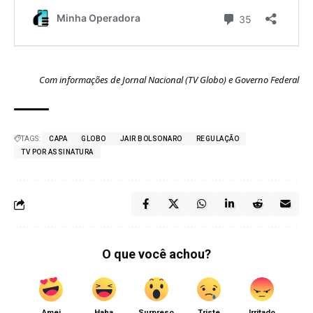
Com informações de Jornal Nacional (TV Globo) e
Governo Federal
TAGS:
CAPA
GLOBO
JAIR BOLSONARO
REGULAÇÃO
TV POR ASSINATURA
O que você achou?
Amei
Haha
Surpreso
Triste
Irritado