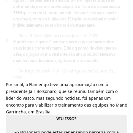
Agora, independentemente da MP de hoje ter sido feita
sob medida e como provocação: o direito de transmissão
TEM que ser do clube mandante. Se você não vai discutir
em grupo, como o Clube dos 13 fazia, se você vai discutir
individualmente, esse direito é do mandante.
— Marcel Rizzo (@marcrizzo)
June 18, 2020
O problema é que o Flamengo perde qq gerência sobre
seus jogos como visitante. E de qq ponto de vista que se
olhe, os jogos como visitante são um produto televisivo
mais valioso do que os jogos como mandante
— Rodrigo Rötzsch 🇨🇷 (@rodrigorotzsch)
June 18,
2020
Por sinal, o Flamengo teve uma aproximação com o
presidente Jair Bolsonaro, que se reuniu também com o
líder do Vasco, mas segundo notícias, foi apenas um
encontro para viabilizar o treinamento das equipes no Mané
Garrincha, em Brasília.
VIU ISSO?
–>
Bolsonaro pode estar repensando parceria com a