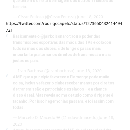
que detém o direito de imagem dos outros 11 clubes do
torneio.
— Cézar Feitoza (@CezarFeitoza)
June 18, 2020
https://twitter.com/rodrigocapelo/status/1273650432414494
721
Basicamente o
@jairbolsonaro
tirou o poder das
transmissões esportivas das mãos das TVs e colocou
tudo na mão dos clubes. É de longe o passo mais
importante pra tornar os direitos de transmissão mais
justos no país.
— Iran Barbosa (@iranbarbosa)
June 18, 2020
A MP que a princípio favorece o Flamengo pode muita
coisa, inclusive fazer o clube receber menos por direitos
de transmissão e patrocínios atrelados – e a chance
disso é real. Mas revela acima de tudo como dirigente é
tacanho. Por isso hegemonias passam, e foi assim com
todas.
— Marcelo D. Macedo 👑 (@mdavidmacedo)
June 18,
2020