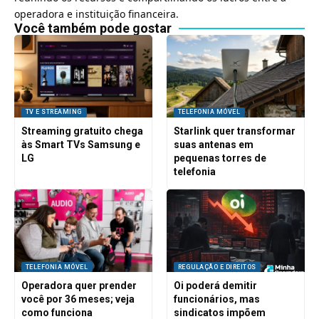
operadora e instituição financeira.
Você também pode gostar
TV E STREAMING
TELEFONIA MÓVEL
Streaming gratuito chega
Starlink quer transformar
às Smart TVs Samsung e
suas antenas em
LG
pequenas torres de
telefonia
TELEFONIA MÓVEL
REGULAÇÃO E DIREITOS
Operadora quer prender
Oi poderá demitir
você por 36 meses; veja
funcionários, mas
como funciona
sindicatos impõem