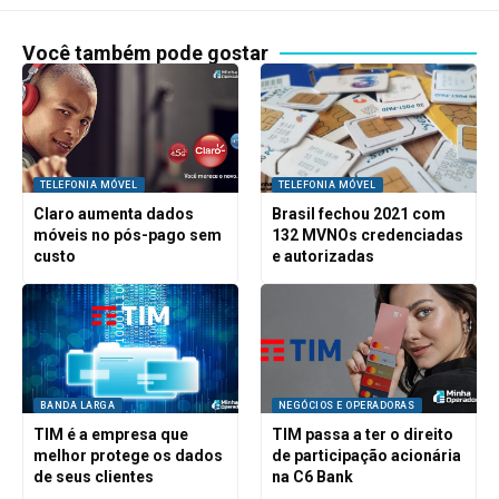
Você também pode gostar
TELEFONIA MÓVEL
TELEFONIA MÓVEL
Claro aumenta dados
Brasil fechou 2021 com
móveis no pós-pago sem
132 MVNOs credenciadas
custo
e autorizadas
BANDA LARGA
NEGÓCIOS E OPERADORAS
TIM é a empresa que
TIM passa a ter o direito
melhor protege os dados
de participação acionária
de seus clientes
na C6 Bank