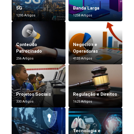
5G
Banda Larga
1295 Artigos
1258 Artigos
Conteúdo
Negócios e
Patrocinado
Operadoras
256 Artigos
4133 Artigos
Projetos Sociais
Regulação e Direitos
330 Artigos
1625 Artigos
Tecnologia e