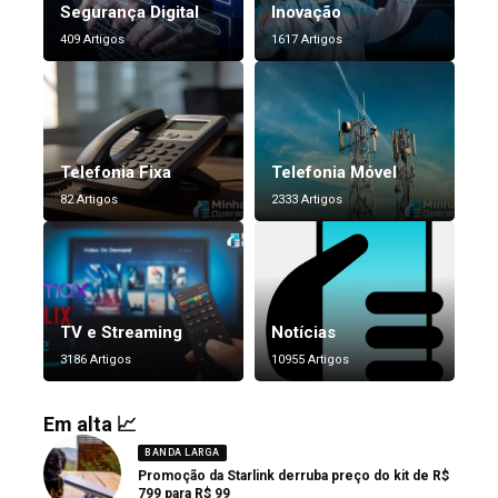
Segurança Digital
Inovação
409 Artigos
1617 Artigos
Telefonia Fixa
Telefonia Móvel
82 Artigos
2333 Artigos
TV e Streaming
Notícias
3186 Artigos
10955 Artigos
Em alta 📈
BANDA LARGA
Promoção da Starlink derruba preço do kit de R$
799 para R$ 99