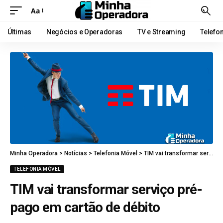
Aa
Últimas
Negócios e Operadoras
TV e Streaming
Telefo
Minha Operadora
>
Notícias
>
Telefonia Móvel
>
TIM vai transformar serviço pré-pago em cartão de débito
TELEFONIA MÓVEL
TIM vai transformar serviço pré-
pago em cartão de débito