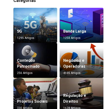
Categorias
5G
Banda Larga
1295 Artigos
1258 Artigos
Conteúdo
Negócios e
Patrocinado
Operadoras
256 Artigos
4135 Artigos
Regulação e
Projetos Sociais
Direitos
330 Artigos
1628 Artigos