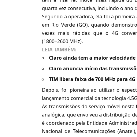
tem a internet móvel mais rápida do B
quarta vez consecutiva,
incluindo o ano 
Segundo a operadora, ela foi a primeira
em Rio Verde (GO), quando demonstrou
vezes mais rápidas que o 4G conven
(1800+2600 MHz).
LEIA TAMBÉM:
Claro ainda tem a maior velocidade
Claro anuncia início das transmissõ
TIM libera faixa de 700 MHz para 4G 
Depois, foi pioneira ao utilizar o es
lançamento comercial da tecnologia 4.5
As transmissões do serviço móvel nesta 
analógica, que envolveu a distribuição d
é coordenado pela Entidade Administrador
Nacional de Telecomunicações (Anatel