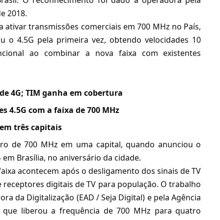
rasil. O reconhecimento foi dado à operadora pela
de 2018
.
 a ativar transmissões comerciais em 700 MHz no País,
 o 4.5G pela primeira vez, obtendo velocidades 10
cional ao combinar a nova faixa com existentes
 de 4G; TIM ganha em cobertura
es 4.5G com a faixa de 700 MHz
em três capitais
pectro de 700 MHz em uma capital, quando anunciou o
G
em Brasília, no aniversário da cidade.
faixa acontecem após o desligamento dos sinais de TV
e receptores digitais de TV para população. O trabalho
a da Digitalização (EAD / Seja Digital) e pela Agência
), que
liberou a frequência de 700 MHz para quatro