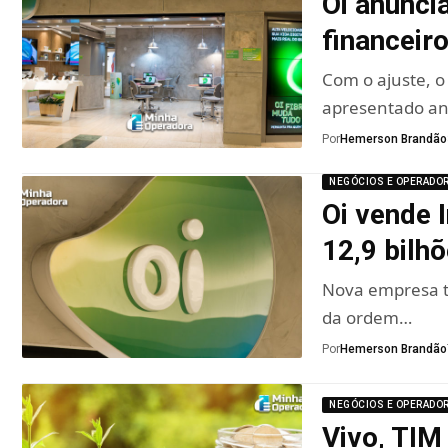
Oi anunci
financeir
Com o ajuste, o
apresentado an
Por
Hemerson Brandão
NEGÓCIOS E OPERADO
Oi vende 
12,9 bilh
Nova empresa t
da ordem…
Por
Hemerson Brandão
NEGÓCIOS E OPERADO
Vivo, TIM