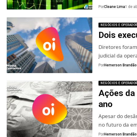
Por
Cleane Lima
1 de ab
NEGÓCIOS E OPERADO
Dois exec
Diretores foram
judicial da oper
Por
Hemerson Brandão
NEGÓCIOS E OPERADO
Ações da 
ano
Apesar do desâ
no futuro da e
Por
Hemerson Brandão