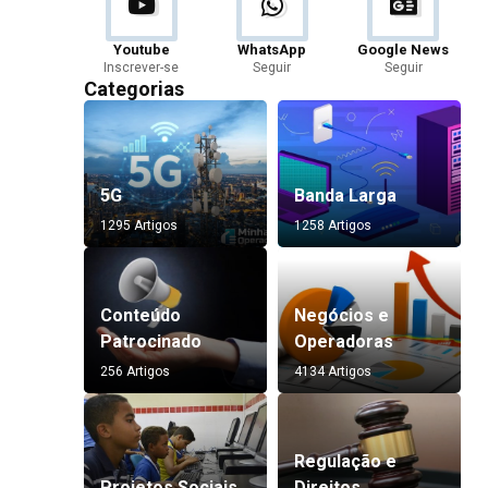
Youtube
WhatsApp
Google News
Inscrever-se
Seguir
Seguir
Categorias
5G
Banda Larga
1295 Artigos
1258 Artigos
Conteúdo
Negócios e
Patrocinado
Operadoras
256 Artigos
4134 Artigos
Regulação e
Projetos Sociais
Direitos