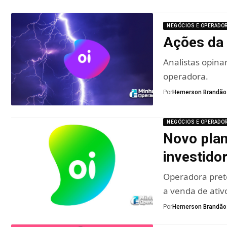
NEGÓCIOS E OPERADO
Ações da 
Analistas opina
operadora.
Por
Hemerson Brandão
NEGÓCIOS E OPERADO
Novo plan
investido
Operadora prete
a venda de ativ
Por
Hemerson Brandão