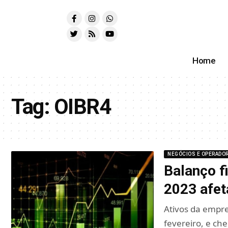
Home
Tag:
OIBR4
NEGÓCIOS E OPERADO
Balanço f
2023 afet
Ativos da empre
fevereiro, e c