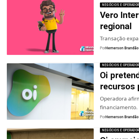
NEGÓCIOS E OPERADO
Vero Inte
regional
Transação expan
Por
Hemerson Brandão
NEGÓCIOS E OPERADO
Oi preten
recursos 
Operadora afirm
financiamento.
Por
Hemerson Brandão
NEGÓCIOS E OPERADO