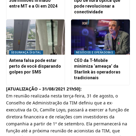
308 milhões firmado
tipo de fibra óptica que
entre MT e a Oi em 2024
pode revolucionar a
conectividade
SEGURANÇA DIGITAL
NEGÓCIOS E OPERADORAS
Antena falsa pode estar
CEO da T-Mobile
perto de você disparando
minimiza ‘ameaça’ da
golpes por SMS
Starlink às operadoras
tradicionais
[ATUALIZAÇÃO – 31/08/2021 21h50]:
Em reunião realizada nesta terça-feira, 31 de agosto, o
Conselho de Administração da TIM definiu que a ex-
executiva da Oi, Camille Loyo, passará a exercer a função de
diretora financeira e de relações com investidores da
companhia a partir de 1º de setembro. Ela permanecerá na
função até a próxima reunião de acionistas da TIM, que