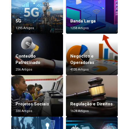
5G
Banda Larga
1295 Artigos
1258 Artigos
Conteúdo
Negócios e
Patrocinado
Operadoras
256 Artigos
4135 Artigos
Projetos Sociais
Regulação e Direitos
330 Artigos
1628 Artigos