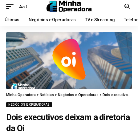
Aa
Últimas
Negócios e Operadoras
TV e Streaming
Telefo
Minha Operadora
>
Notícias
>
Negócios e Operadoras
>
Dois executivos deixam a diretoria da Oi
NEGÓCIOS E OPERADORAS
Dois executivos deixam a diretoria
da Oi