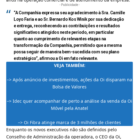
- Publicidade -
“A Companhia expressa seu agradecimento à Sra. Camille
Loyo Faria e ao Sr. Bernardo Kos Winik por sua dedicação
e entrega, reconhecendo as contribuições e resultados
significativos atingidos neste período, em particular
quanto ao cumprimento de relevantes etapas na
transformação da Companhia, permitindo que a mesma
possa seguir de maneira bem-sucedida com seu plano
estratégico”, afirmou a Oi em fato relevante.
VEJA TAMBÉM:
–>
Após anúncio de investimentos, ações da Oi disparam na
Bolsa de Valores
–>
Idec quer acompanhar de perto a análise da venda da Oi
Móvel pela Anatel
–>
Oi Fibra atinge marca de 3 milhões de clientes
Enquanto os novos executivos não são definidos pelo
Conselho de Administração da operadora, o CEO da Oi,