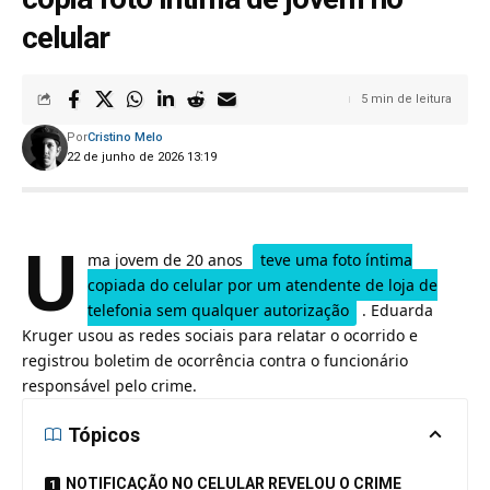
celular
5 min de leitura
Por
Cristino Melo
22 de junho de 2026 13:19
U
ma jovem de 20 anos
teve uma foto íntima
copiada do celular por um atendente de loja de
telefonia sem qualquer autorização
. Eduarda
Kruger usou as redes sociais para relatar o ocorrido e
registrou boletim de ocorrência contra o funcionário
responsável pelo crime.
Tópicos
NOTIFICAÇÃO NO CELULAR REVELOU O CRIME