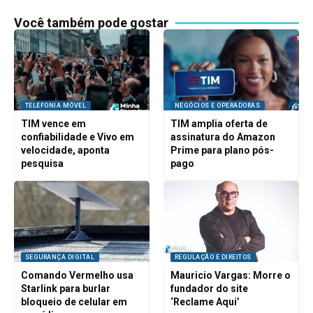
Você também pode gostar
TELEFONIA MÓVEL
NEGÓCIOS E OPERADORAS
TIM vence em
TIM amplia oferta de
confiabilidade e Vivo em
assinatura do Amazon
velocidade, aponta
Prime para plano pós-
pesquisa
pago
SEGURANÇA DIGITAL
REGULAÇÃO E DIREITOS
Comando Vermelho usa
Mauricio Vargas: Morre o
Starlink para burlar
fundador do site
bloqueio de celular em
‘Reclame Aqui’