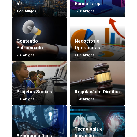
5G
Banda Larga
1295 Artigos
1258 Artigos
Conteúdo
Negócios e
Patrocinado
Operadoras
256 Artigos
4135 Artigos
Projetos Sociais
Regulação e Direitos
330 Artigos
1628 Artigos
Tecnologia e
Segurança Digital
Inovação