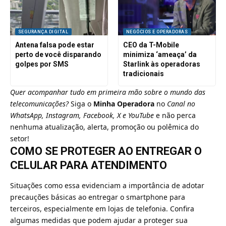
SEGURANÇA DIGITAL
NEGÓCIOS E OPERADORAS
Antena falsa pode estar
CEO da T-Mobile
perto de você disparando
minimiza ‘ameaça’ da
golpes por SMS
Starlink às operadoras
tradicionais
Quer acompanhar tudo em primeira mão sobre o mundo das
telecomunicações?
Siga o
Minha Operadora
no
Canal no
WhatsApp
,
Instagram
,
Facebook
,
X
e
YouTube
e não perca
nenhuma atualização, alerta, promoção ou polêmica do
setor!
COMO SE PROTEGER AO ENTREGAR O
CELULAR PARA ATENDIMENTO
Situações como essa evidenciam a importância de adotar
precauções básicas ao entregar o smartphone para
terceiros, especialmente em lojas de telefonia. Confira
algumas medidas que podem ajudar a proteger sua