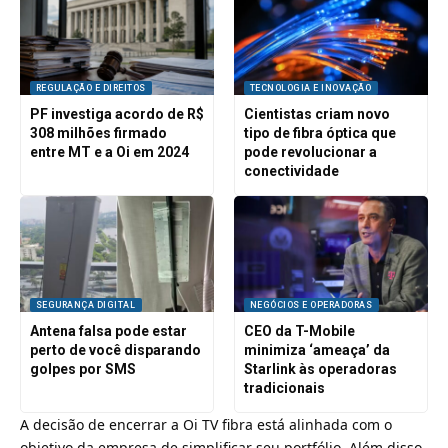
REGULAÇÃO E DIREITOS
TECNOLOGIA E INOVAÇÃO
PF investiga acordo de R$
Cientistas criam novo
308 milhões firmado
tipo de fibra óptica que
entre MT e a Oi em 2024
pode revolucionar a
conectividade
SEGURANÇA DIGITAL
NEGÓCIOS E OPERADORAS
Antena falsa pode estar
CEO da T-Mobile
perto de você disparando
minimiza ‘ameaça’ da
golpes por SMS
Starlink às operadoras
tradicionais
A decisão de encerrar a Oi TV fibra está alinhada com o
objetivo da empresa de simplificar seu portfólio. Além disso,