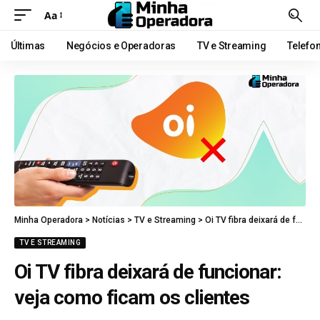
Aa
Últimas
Negócios e Operadoras
TV e Streaming
Telefo
Minha Operadora
>
Notícias
>
TV e Streaming
>
Oi TV fibra deixará de funcionar: veja como ficam os clientes
TV E STREAMING
Oi TV fibra deixará de funcionar:
veja como ficam os clientes