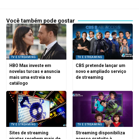
Você também pode gostar
TV E STREAMING
TV E STREAMING
HBO Max investe em
CBS pretende lançar um
novelas turcas e anuncia
novo e ampliado serviço
mais uma estreia no
de streaming
catálogo
TV E STREAMING
TV E STREAMING
Sites de streaming
Streaming disponibiliza
piratas recebem mais de
acesso gratuito à