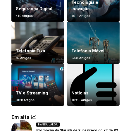
Tecnologia e
Segurança Digital
Inovação
410 Artigos
1619 Artigos
Telefonia Fixa
Telefonia Móvel
82 Artigos
2334 Artigos
TV e Streaming
Notícias
3188 Artigos
10955 Artigos
Em alta 📈
BANDA LARGA
Promoção da Starlink derruba preço do kit de R$