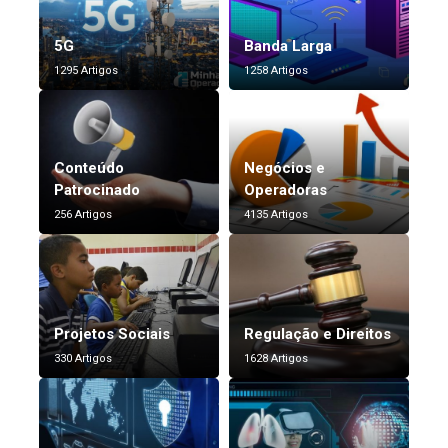
5G
Banda Larga
1295 Artigos
1258 Artigos
Conteúdo
Negócios e
Patrocinado
Operadoras
256 Artigos
4135 Artigos
Projetos Sociais
Regulação e Direitos
330 Artigos
1628 Artigos