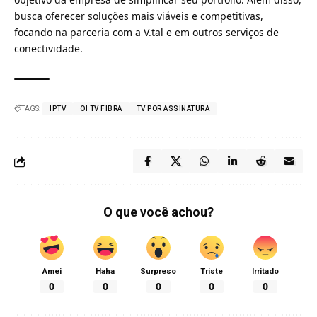
busca oferecer soluções mais viáveis e competitivas,
focando na parceria com a V.tal e em outros serviços de
conectividade.
TAGS:
IPTV
OI TV FIBRA
TV POR ASSINATURA
O que você achou?
Amei
Haha
Surpreso
Triste
Irritado
0
0
0
0
0