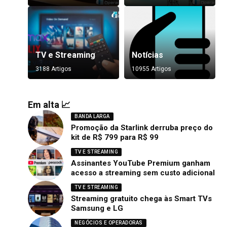
TV e Streaming
Notícias
3188 Artigos
10955 Artigos
Em alta 📈
BANDA LARGA
Promoção da Starlink derruba preço do
kit de R$ 799 para R$ 99
TV E STREAMING
Assinantes YouTube Premium ganham
acesso a streaming sem custo adicional
TV E STREAMING
Streaming gratuito chega às Smart TVs
Samsung e LG
NEGÓCIOS E OPERADORAS