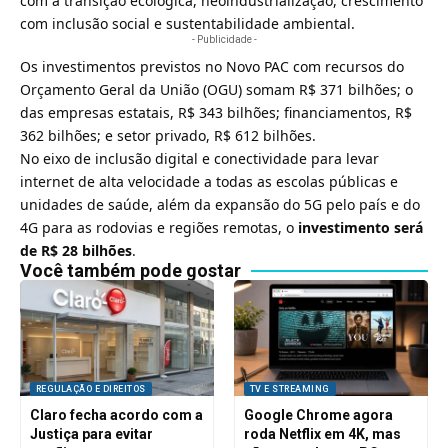
com a transição ecológica, neoindustrialização, crescimento
com inclusão social e sustentabilidade ambiental.
- Publicidade -
Os investimentos previstos no Novo PAC com recursos do
Orçamento Geral da União (OGU) somam R$ 371 bilhões; o
das empresas estatais, R$ 343 bilhões; financiamentos, R$
362 bilhões; e setor privado, R$ 612 bilhões.
No eixo de inclusão digital e conectividade para levar
internet de alta velocidade a todas as escolas públicas e
unidades de saúde, além da expansão do
5G
pelo país e do
4G
para as rodovias e regiões remotas, o
investimento será
de R$ 28 bilhões
.
Você também pode gostar
REGULAÇÃO E DIREITOS
TV E STREAMING
Claro fecha acordo com a
Google Chrome agora
Justiça para evitar
roda Netflix em 4K, mas