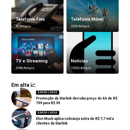
Telefonia Fixa
Telefonia Móvel
82 Artigos
2334 Artigos
TV e Streaming
Notícias
3188 Artigos
10955 Artigos
Em alta 📈
BANDA LARGA
Promoção da Starlink derruba preço do kit de R$
799 para R$ 99
BANDA LARGA
Elon Musk aplica cobrança extra de R$ 7,7 mil a
clientes da Starlink