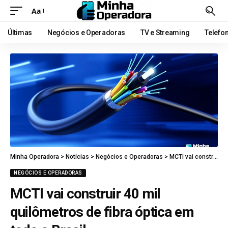
Aa
Últimas
Negócios e Operadoras
TV e Streaming
Telefo
Minha Operadora
>
Notícias
>
Negócios e Operadoras
>
MCTI vai construir 40 mil quilômetros de fibra óptica em todo o Brasil
NEGÓCIOS E OPERADORAS
MCTI vai construir 40 mil
quilômetros de fibra óptica em