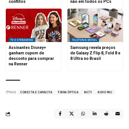
conflitos
não em todos os PCs
TV E STREAMING
TELEFONIA MÓVEL
Assinantes Disney+
Samsung revela preços
ganham cupom de
de Galaxy Z Flip 8, Fold 8 e
desconto para comprar
8 Ultra no Brasil
na Renner
TAGS:
CONECTA E CAPACITA
FIBRA ÓPTICA
MCTI
NOVO PAC