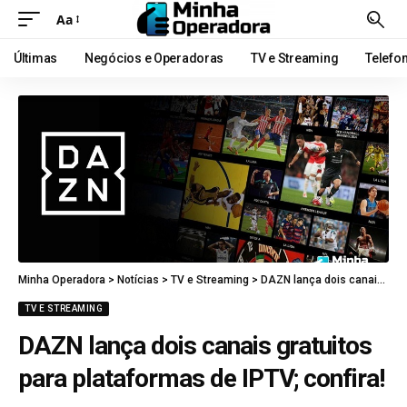
Aa
Últimas
Negócios e Operadoras
TV e Streaming
Telefo
Minha Operadora
>
Notícias
>
TV e Streaming
>
DAZN lança dois canais gratuitos para plataformas de IPTV; confira!
TV E STREAMING
DAZN lança dois canais gratuitos
para plataformas de IPTV; confira!