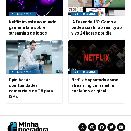
TV E STREAMING
TV E STREAMING
Netflix investe no mundo
‘A Fazenda 13’: Como e
gamer e fala sobre
onde assistir ao reality ao
streaming de jogos
vivo 24 horas por dia
TV E STREAMING
TV E STREAMING
Opinião: As
Netflix é apontada como
oportunidades
streaming com melhor
comerciais de TV para
conteúdo original
ISPs