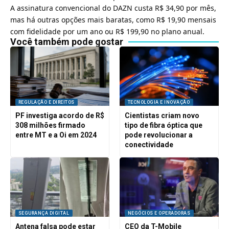
A assinatura convencional do DAZN custa R$ 34,90 por mês,
mas há outras opções mais baratas, como R$ 19,90 mensais
com fidelidade por um ano ou R$ 199,90 no plano anual.
Você também pode gostar
REGULAÇÃO E DIREITOS
TECNOLOGIA E INOVAÇÃO
PF investiga acordo de R$
Cientistas criam novo
308 milhões firmado
tipo de fibra óptica que
entre MT e a Oi em 2024
pode revolucionar a
conectividade
SEGURANÇA DIGITAL
NEGÓCIOS E OPERADORAS
Antena falsa pode estar
CEO da T-Mobile