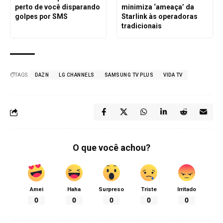
perto de você disparando
minimiza ‘ameaça’ da
golpes por SMS
Starlink às operadoras
tradicionais
TAGS:
DAZN
LG CHANNELS
SAMSUNG TV PLUS
VIDA TV
O que você achou?
Amei
Haha
Surpreso
Triste
Irritado
0
0
0
0
0