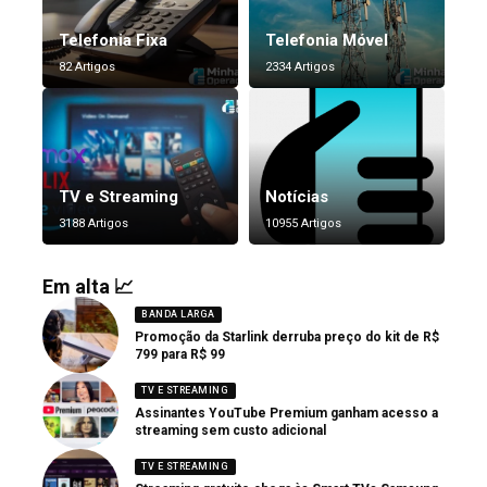
Telefonia Fixa
Telefonia Móvel
82 Artigos
2334 Artigos
TV e Streaming
Notícias
3188 Artigos
10955 Artigos
Em alta 📈
BANDA LARGA
Promoção da Starlink derruba preço do kit de R$
799 para R$ 99
TV E STREAMING
Assinantes YouTube Premium ganham acesso a
streaming sem custo adicional
TV E STREAMING