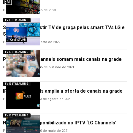
IPTV; confira!
Por
Cleane Lima
5 de maio de 2023
TV E STREAMING
Saiba como assistir TV de graça pelas smart TVs LG e
Samsung
Por
Cleane Lima
18 de agosto de 2022
TV E STREAMING
Pluto TV e LG Channels somam mais canais na grade
Por
Anderson Guimarães
5 de outubro de 2021
TV E STREAMING
IPTV: LG Channels amplia a oferta de canais na grade
Por
Hemerson Brandão
23 de agosto de 2021
TV E STREAMING
Novo canal é disponibilizado no IPTV ‘LG Channels’
Por
Hemerson Brandão
10 de maio de 2021