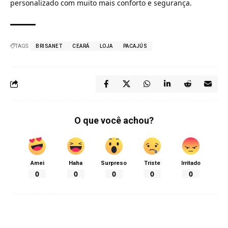
personalizado com muito mais conforto e segurança.
TAGS:
BRISANET
CEARÁ
LOJA
PACAJÚS
O que você achou?
Amei
Haha
Surpreso
Triste
Irritado
0
0
0
0
0