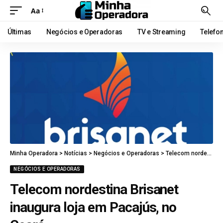
Aa
Últimas
Negócios e Operadoras
TV e Streaming
Telefo
Minha Operadora
>
Notícias
>
Negócios e Operadoras
>
Telecom nordestina Brisanet inaugura loja em Pacajús, no Ceará
NEGÓCIOS E OPERADORAS
Telecom nordestina Brisanet
inaugura loja em Pacajús, no