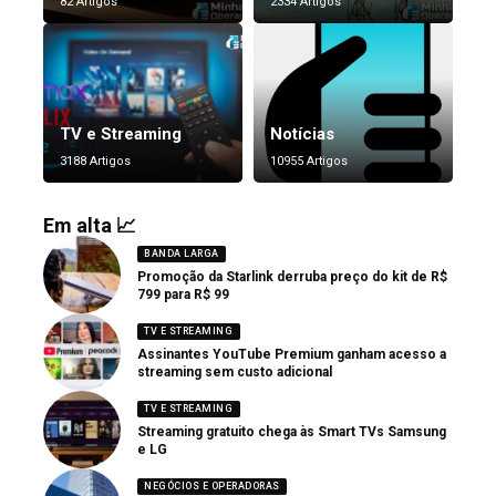
82 Artigos
2334 Artigos
TV e Streaming
Notícias
3188 Artigos
10955 Artigos
Em alta 📈
BANDA LARGA
Promoção da Starlink derruba preço do kit de R$
799 para R$ 99
TV E STREAMING
Assinantes YouTube Premium ganham acesso a
streaming sem custo adicional
TV E STREAMING
Streaming gratuito chega às Smart TVs Samsung
e LG
NEGÓCIOS E OPERADORAS