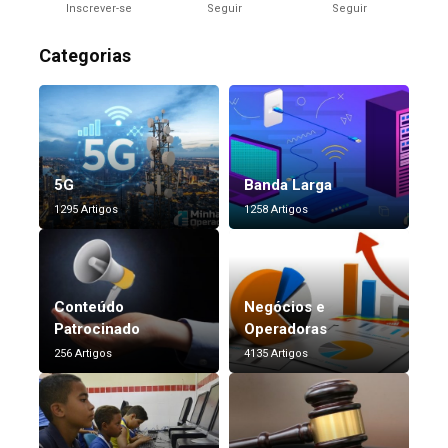
Inscrever-se
Seguir
Seguir
Categorias
5G
Banda Larga
1295 Artigos
1258 Artigos
Conteúdo
Negócios e
Patrocinado
Operadoras
256 Artigos
4135 Artigos