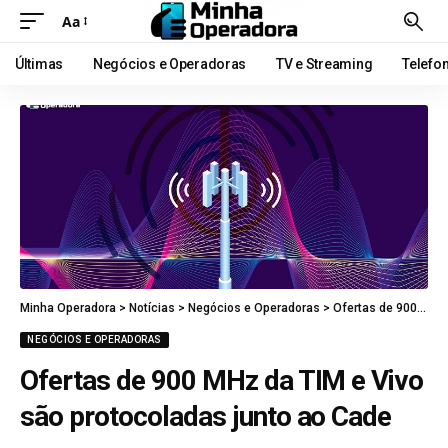
Aa
Últimas
Negócios e Operadoras
TV e Streaming
Telefo
Minha Operadora
>
Notícias
>
Negócios e Operadoras
>
Ofertas de 900 MHz da TIM e Vivo são protocoladas junto ao Cade
NEGÓCIOS E OPERADORAS
Ofertas de 900 MHz da TIM e Vivo
são protocoladas junto ao Cade