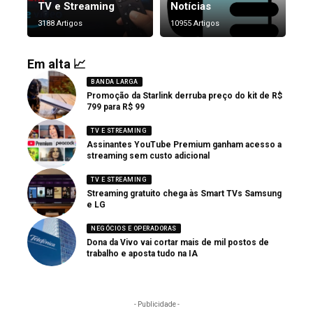
TV e Streaming
Notícias
3188 Artigos
10955 Artigos
Em alta 📈
BANDA LARGA
Promoção da Starlink derruba preço do kit de R$
799 para R$ 99
TV E STREAMING
Assinantes YouTube Premium ganham acesso a
streaming sem custo adicional
TV E STREAMING
Streaming gratuito chega às Smart TVs Samsung
e LG
NEGÓCIOS E OPERADORAS
Dona da Vivo vai cortar mais de mil postos de
trabalho e aposta tudo na IA
- Publicidade -