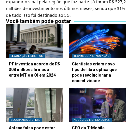
expandir o sinal pela região que faz parte. Já foram R$ 527,2
milhões de investimento nos últimos meses, sendo que 31%
de tudo isso foi destinado ao 5G.
Você também pode gostar
REGULAÇÃO E DIREITOS
TECNOLOGIA E INOVAÇÃO
PF investiga acordo de R$
Cientistas criam novo
308 milhões firmado
tipo de fibra óptica que
entre MT e a Oi em 2024
pode revolucionar a
conectividade
SEGURANÇA DIGITAL
NEGÓCIOS E OPERADORAS
Antena falsa pode estar
CEO da T-Mobile