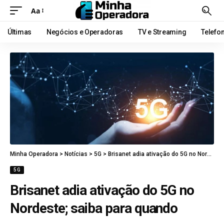
Aa
Últimas
Negócios e Operadoras
TV e Streaming
Telefo
Minha Operadora
>
Notícias
>
5G
>
Brisanet adia ativação do 5G no Nordeste; saiba para quando
5G
Brisanet adia ativação do 5G no
Nordeste; saiba para quando