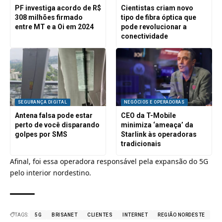
PF investiga acordo de R$
Cientistas criam novo
308 milhões firmado
tipo de fibra óptica que
entre MT e a Oi em 2024
pode revolucionar a
conectividade
SEGURANÇA DIGITAL
NEGÓCIOS E OPERADORAS
Antena falsa pode estar
CEO da T-Mobile
perto de você disparando
minimiza ‘ameaça’ da
golpes por SMS
Starlink às operadoras
tradicionais
Afinal, foi essa operadora responsável pela
expansão do 5G
pelo interior nordestino
.
TAGS:
5G
BRISANET
CLIENTES
INTERNET
REGIÃO NORDESTE