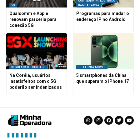
CONTEÚDO PATROCINADO
5G
BANDA LARGA
Qualcomm e Apple
Programas para mudar o
renovam parceria para
endereço IP no Android
conexão 5G
REGULAÇÃO E DIREITOS
TELEFONIA MÓVEL
Na Coréia, usuários
5 smartphones da China
insatisfeitos com o 5G
que superam o iPhone 17
poderão ser indenizados