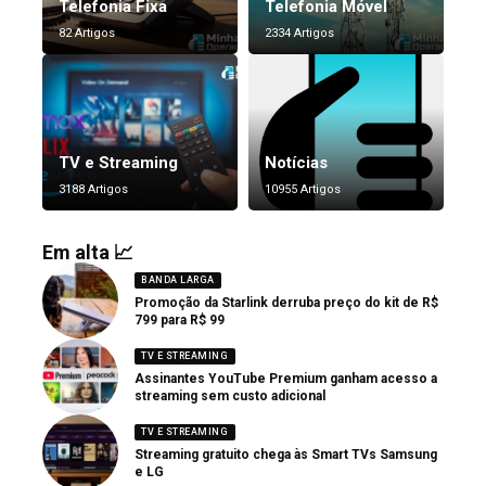
Telefonia Fixa
Telefonia Móvel
82 Artigos
2334 Artigos
TV e Streaming
Notícias
3188 Artigos
10955 Artigos
Em alta 📈
BANDA LARGA
Promoção da Starlink derruba preço do kit de R$
799 para R$ 99
TV E STREAMING
Assinantes YouTube Premium ganham acesso a
streaming sem custo adicional
TV E STREAMING
Streaming gratuito chega às Smart TVs Samsung
e LG