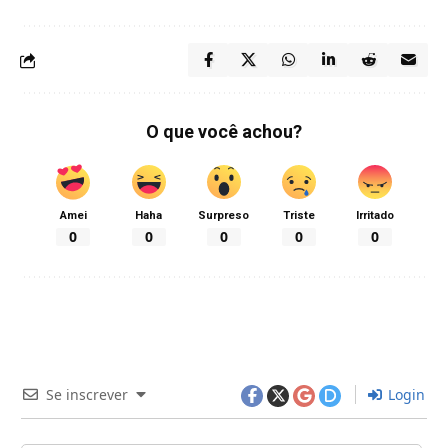
O que você achou?
Amei
Haha
Surpreso
Triste
Irritado
0
0
0
0
0
Se inscrever
Login