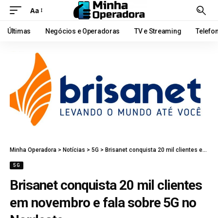
Aa
Últimas
Negócios e Operadoras
TV e Streaming
Telefo
Minha Operadora
>
Notícias
>
5G
>
Brisanet conquista 20 mil clientes em novembro e fala sobre 5G no Nordeste
5G
Brisanet conquista 20 mil clientes
em novembro e fala sobre 5G no