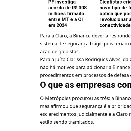
PF investiga
Cientistas cr
acordo de R$ 308
novo tipo de f
milhões firmado
óptica que po
entre MT e a Oi
revolucionar 
em 2024
conectividade
Para a Claro, a Binance deveria respond
sistema de segurança frágil, pois teriam
ação de golpistas.
Para a juíza Clarissa Rodrigues Alves, da
não há motivos para adicionar a Binance
procedimentos em processos de defesa
O que as empresas c
O Metrópoles procurou as três: a Bina
mas afirmou que segurança é a prioridad
esclarecimentos judicialmente e a Clar
estão sendo tramitados.