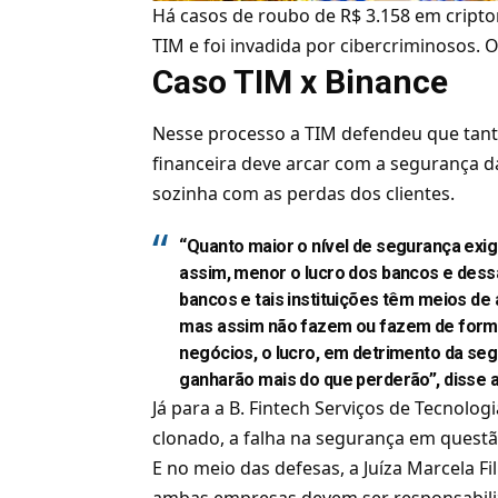
Há casos de roubo de R$ 3.158 em
cript
TIM e foi invadida por cibercriminosos. 
Caso TIM x Binance
Nesse processo a TIM defendeu que tanto
financeira deve arcar com a segurança da
sozinha com as perdas dos clientes.
“Quanto maior o nível de segurança exi
assim, menor o lucro dos bancos e dessas
bancos e tais instituições têm meios de
mas assim não fazem ou fazem de forma i
negócios, o lucro, em detrimento da segu
ganharão mais do que perderão”, disse 
Já para a B. Fintech Serviços de Tecnologi
clonado, a falha na segurança em questã
E no meio das defesas, a Juíza Marcela F
ambas empresas devem ser responsabiliz