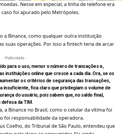
omoedas
. Nesse em especial, a linha de telefone era
O caso foi apurado pelo Metrópoles.
 a Binance, como qualquer outra instituição
s suas operações. Por isso a fintech teria de arcar
- Publicidade -
gido para o uso, menor o número de transações e,
 instituições online que cresce a cada dia. Ora, se os
 aumentar os critérios de segurança das transações,
nsuficiente, fica claro que privilegiam o volume de
rança do usuário, pois sabem que, no saldo final,
a defesa da TIM.
a, a Binance no Brasil, como o celular da vítima foi
o foi responsabilidade da operadora.
ilus Coelho, do Tribunal de São Paulo, entendeu que
adas pelo dano ao consumidor. Ela ainda