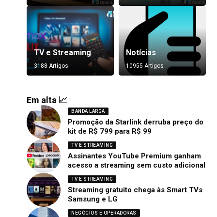
TV e Streaming
Notícias
3188 Artigos
10955 Artigos
Em alta 📈
BANDA LARGA
Promoção da Starlink derruba preço do
kit de R$ 799 para R$ 99
TV E STREAMING
Assinantes YouTube Premium ganham
acesso a streaming sem custo adicional
TV E STREAMING
Streaming gratuito chega às Smart TVs
Samsung e LG
NEGÓCIOS E OPERADORAS