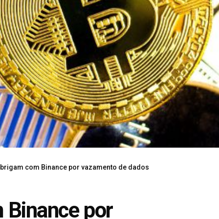
M brigam com Binance por vazamento de dados
 Binance por