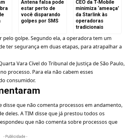
iam
Antena falsa pode
CEO da T-Mobile
ibra
estar perto de
minimiza ‘ameaça’
de
você disparando
da Starlink às
a
golpes por SMS
operadoras
tradicionais
er pelo golpe. Segundo ela, a operadora tem um
 de ter segurança em duas etapas, para atrapalhar a
 Quarta Vara Cível do Tribunal de Justiça de São Paulo,
 no processo. Para ela não cabem esses
 do consumidor.
omentaram
nce disse que não comenta processos em andamento,
e deles. A TIM disse que já prestou todos os
o respondeu que não comenta sobre processos que
- Publicidade -