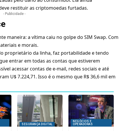
 deve restituir as criptomoedas furtadas.
- Publicidade -
ce
nte maneira: a vítima caiu no golpe do SIM Swap. Com
ateriais e morais.
o proprietário da linha, faz portabilidade e tendo
ue entrar em todas as contas que estiverem
ível acessar contas de e-mail, redes sociais e até
aram U$ 7.224,71. Isso é o mesmo que R$ 36,6 mil em
NEGÓCIOS E
SEGURANÇA DIGITAL
OPERADORAS