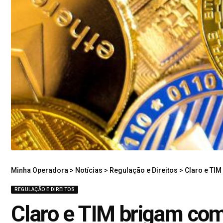
Minha Operadora
>
Notícias
>
Regulação e Direitos
>
Claro e TI
REGULAÇÃO E DIREITOS
Claro e TIM brigam com