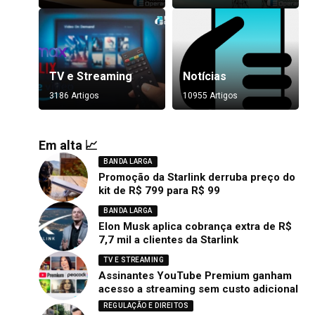
TV e Streaming
Notícias
3186 Artigos
10955 Artigos
Em alta 📈
BANDA LARGA
Promoção da Starlink derruba preço do
kit de R$ 799 para R$ 99
BANDA LARGA
Elon Musk aplica cobrança extra de R$
7,7 mil a clientes da Starlink
TV E STREAMING
Assinantes YouTube Premium ganham
acesso a streaming sem custo adicional
REGULAÇÃO E DIREITOS