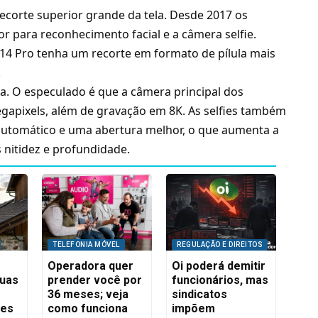
ecorte superior grande da tela. Desde 2017 os
 para reconhecimento facial e a câmera selfie.
14 Pro tenha um recorte em formato de pílula mais
.
a. O especulado é que a câmera principal dos
gapixels, além de gravação em 8K. As selfies também
automático e uma abertura melhor, o que aumenta a
s nitidez e profundidade.
TELEFONIA MÓVEL
REGULAÇÃO E DIREITOS
Operadora quer
Oi poderá demitir
suas
prender você por
funcionários, mas
36 meses; veja
sindicatos
res
como funciona
impõem