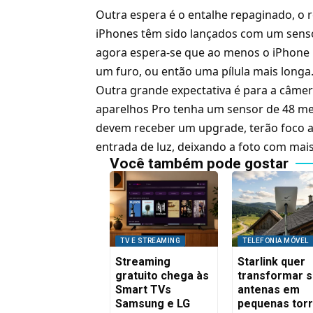
Outra espera é o entalhe repaginado, o r
iPhones têm sido lançados com um sensor
agora espera-se que ao menos o iPhone 
um furo, ou então uma pílula mais longa
Outra grande expectativa é para a câmer
aparelhos Pro tenha um sensor de 48 me
devem receber um upgrade, terão foco 
entrada de luz, deixando a foto com mai
Você também pode gostar
TV E STREAMING
TELEFONIA MÓVEL
Streaming
Starlink quer
gratuito chega às
transformar 
Smart TVs
antenas em
Samsung e LG
pequenas tor