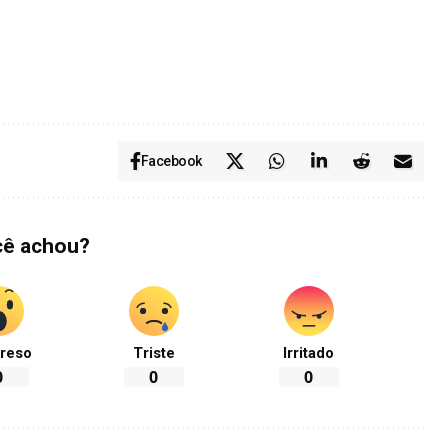
Facebook
cê achou?
reso
Triste
Irritado
0
0
0