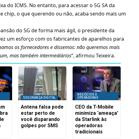
xa do ICMS. No entanto, para acessar o 5G SA da
 de chip, o que querendo ou não, acaba sendo mais um
nsão do 5G de forma mais ágil, o presidente da
 fez um esforço com os fabricantes de aparelhos para
amos os fornecedores e dissemos: não queremos mais
ium, mas também intermediários
“, afirmou Teixeira.
NEGÓCIOS E
SEGURANÇA DIGITAL
OPERADORAS
iam
Antena falsa pode
CEO da T-Mobile
ibra
estar perto de
minimiza ‘ameaça’
de
você disparando
da Starlink às
a
golpes por SMS
operadoras
tradicionais