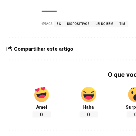
TAGS:
5G
DISPOSITIVOS
LEI DO BEM
TIM
Compartilhar este artigo
O que vo
Amei
Haha
Surp
0
0