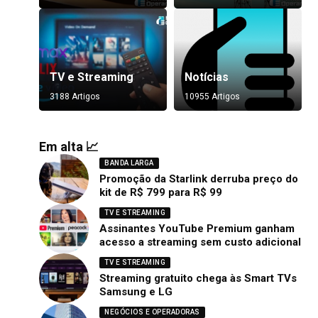
TV e Streaming
Notícias
3188 Artigos
10955 Artigos
Em alta 📈
BANDA LARGA
Promoção da Starlink derruba preço do
kit de R$ 799 para R$ 99
TV E STREAMING
Assinantes YouTube Premium ganham
acesso a streaming sem custo adicional
TV E STREAMING
Streaming gratuito chega às Smart TVs
Samsung e LG
NEGÓCIOS E OPERADORAS