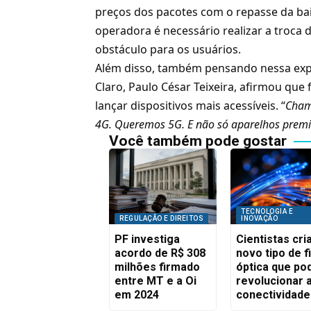
preços dos pacotes com o repasse da bai
operadora é necessário realizar a troca
obstáculo para os usuários.
Além disso, também pensando nessa expa
Claro, Paulo César Teixeira, afirmou que
lançar dispositivos mais acessíveis. “
Cham
4G. Queremos 5G. E não só aparelhos prem
Você também pode gostar
TECNOLOGIA E
REGULAÇÃO E DIREITOS
INOVAÇÃO
PF investiga
Cientistas cr
acordo de R$ 308
novo tipo de f
milhões firmado
óptica que po
entre MT e a Oi
revolucionar 
em 2024
conectividade