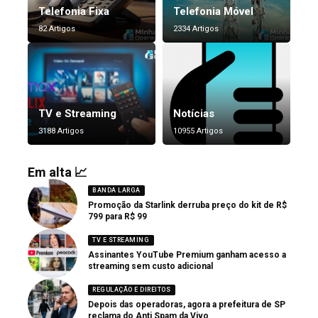
Telefonia Fixa
Telefonia Móvel
82 Artigos
2334 Artigos
TV e Streaming
Notícias
3188 Artigos
10955 Artigos
Em alta 📈
BANDA LARGA
Promoção da Starlink derruba preço do kit de R$
799 para R$ 99
TV E STREAMING
Assinantes YouTube Premium ganham acesso a
streaming sem custo adicional
REGULAÇÃO E DIREITOS
Depois das operadoras, agora a prefeitura de SP
reclama do Anti Spam da Vivo