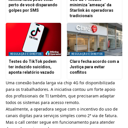
perto de você disparando
minimiza ‘ameaça’ da
golpes por SMS
Starlink às operadoras
tradicionais
REGULAÇÃO E DIREITOS
REGULAÇÃO E DIREITOS
Testes do TikTok podem
Claro fecha acordo com a
ter induzido suicídios,
Justiça para evitar
aponta relatório vazado
conflitos
Uma conexão
banda larga
via chip
4G
foi disponibilizada
para os trabalhadores. A iniciativa contou um forte apoio
dos profissionais de TI também, que precisaram adaptar
todos os sistemas para acesso remoto.
Atualmente, a operadora segue com o incentivo do uso de
canais digitas para serviços simples como 2ª via de fatura.
Mas o call center segue em funcionamento para atender