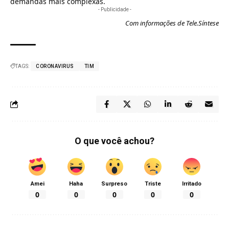
demandas mais complexas.
- Publicidade -
Com informações de Tele.Síntese
TAGS:
CORONAVIRUS
TIM
O que você achou?
Amei
Haha
Surpreso
Triste
Irritado
0
0
0
0
0