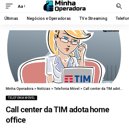
Aa
Últimas
Negócios e Operadoras
TV e Streaming
Telefo
Minha Operadora
>
Notícias
>
Telefonia Móvel
>
Call center da TIM adota home office
TELEFONIA MÓVEL
Call center da TIM adota home
office