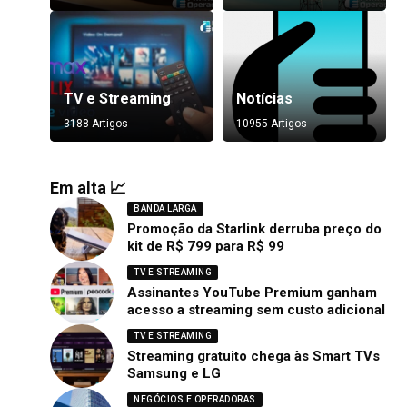
TV e Streaming
Notícias
3188 Artigos
10955 Artigos
Em alta 📈
BANDA LARGA
Promoção da Starlink derruba preço do
kit de R$ 799 para R$ 99
TV E STREAMING
Assinantes YouTube Premium ganham
acesso a streaming sem custo adicional
TV E STREAMING
Streaming gratuito chega às Smart TVs
Samsung e LG
NEGÓCIOS E OPERADORAS