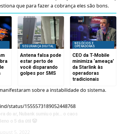
uestiona que para fazer a cobrança eles são bons.
NEGÓCIOS E
SEGURANÇA DIGITAL
OPERADORAS
iam
Antena falsa pode
CEO da T-Mobile
ibra
estar perto de
minimiza ‘ameaça’
de
você disparando
da Starlink às
a
golpes por SMS
operadoras
tradicionais
nifestaram sobre a instabilidade do sistema.
nwind/status/1555573189052448768
ora do ar, Nubank sumiu o pix… o caos
no o 5 dia útil 🤡
ugust 5, 2022