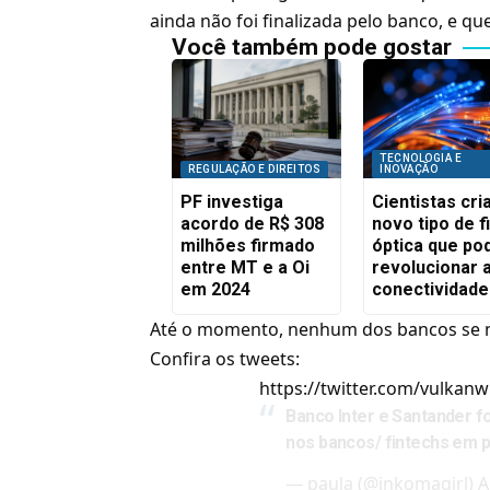
ainda não foi finalizada pelo banco, e q
Você também pode gostar
TECNOLOGIA E
REGULAÇÃO E DIREITOS
INOVAÇÃO
PF investiga
Cientistas cr
acordo de R$ 308
novo tipo de f
milhões firmado
óptica que po
entre MT e a Oi
revolucionar 
em 2024
conectividade
Até o momento, nenhum dos bancos se ma
Confira os tweets:
https://twitter.com/vulka
Banco Inter e Santander f
nos bancos/ fintechs em ple
— paula (@inkomagirl)
A