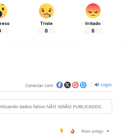
reso
Triste
Irritado
0
0
0
Login
Conectar com
Mais antigo