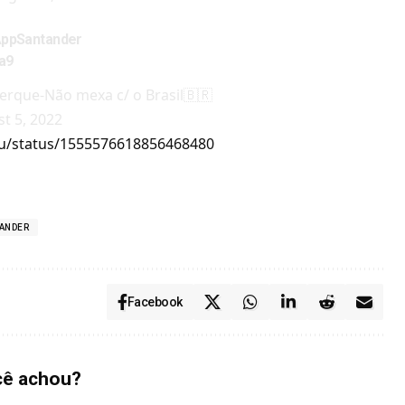
ppSantander
a9
erque-Não mexa c/ o Brasil🇧🇷
t 5, 2022
you/status/1555576618856468480
ANDER
Facebook
cê achou?