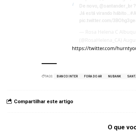
De novo, ⁦
@santander_br
⁩ ?
Já está virando hábito…
#A
pic.twitter.com/3BOhg3ge
— Rosa Helena C Albuqu
(@RosaHelena_CA)
Augus
https://twitter.com/hurnt
TAGS:
BANCO INTER
FORA DO AR
NUBANK
SANT
Compartilhar este artigo
O que vo