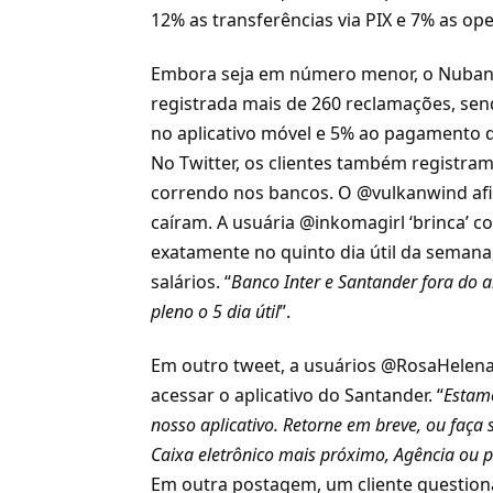
12% as
transferências via PIX
e 7% as ope
Embora seja em número menor, o Nubank
registrada mais de 260 reclamações, sen
no aplicativo móvel e 5% ao pagamento d
No
Twitter
, os clientes também registra
correndo nos bancos. O @vulkanwind afi
caíram. A usuária @inkomagirl ‘brinca’ 
exatamente no quinto dia útil da seman
salários. “
Banco Inter e Santander fora do 
pleno o 5 dia útil
”.
Em outro tweet, a usuários @RosaHelen
acessar o aplicativo do Santander. “
Estamo
nosso aplicativo. Retorne em breve, ou faç
Caixa eletrônico mais próximo, Agência ou 
Em outra postagem, um cliente questio